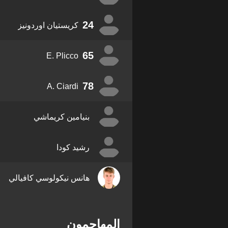
24
كريستيان اوردونيز
65
E. Plicco
78
A. Ciardi
بنيامين كريماشي
رشيد كودا
هانس نيكولوسي كافيالي
المهاجمون