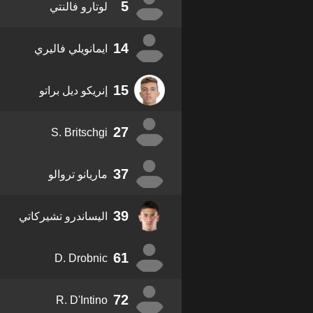
5
لوتارو فالنتي
14
ايمانويلي فاليري
15
إنريكو ديل براتو
27
S. Britschgi
37
ماريانو تروالو
39
اليساندرو تشيركاتي
61
D. Drobnic
72
R. D'Intino