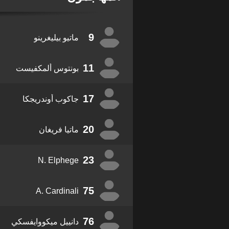
9
ماتيو بيليغرينو
11
بونتوس ألمكفيست
17
جاكوب أوندريجكا
20
ماتيا فريغان
23
N. Elphege
75
A. Cardinali
76
دانييل ميكووايفسكي