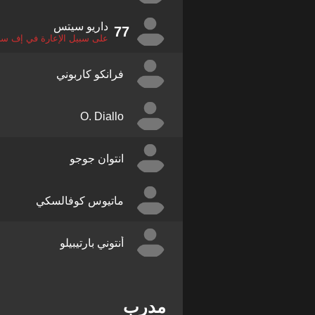
داريو سيتس
77
على سبيل الإعارة في إف س
فرانكو كاربوني
O. Diallo
انتوان جوجو
ماتيوس كوفالسكي
أنتوني بارتيبيلو
مدرب