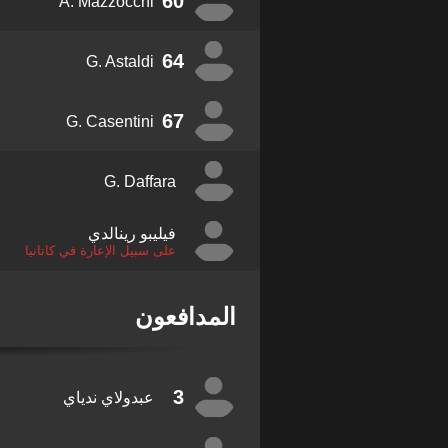
60
A. Mazzocchi
64
G. Astaldi
67
G. Casentini
G. Daffara
فيليبو رينالدي
على سبيل الإعارة في كاتانيا
المدافعون
3
عبدولاي ندياي