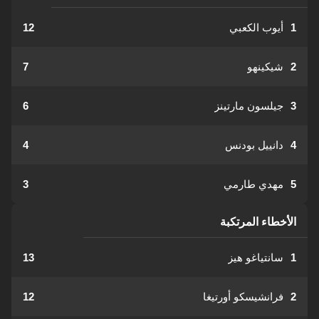
1
أيوب الكعبي
12
2
شيكينهو
7
3
جيلسون مارتينز
6
4
دانييل بودنس
4
5
مهدي طارمي
3
الأخطاء المرتكبة
1
سانتياغو هيز
13
2
فرانشيسكو أورتيغا
12