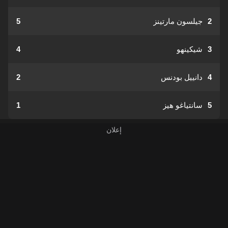
2
جيلسون مارتينز
5
3
شيكينهو
4
4
دانييل بودنس
2
5
سانتياغو هيز
1