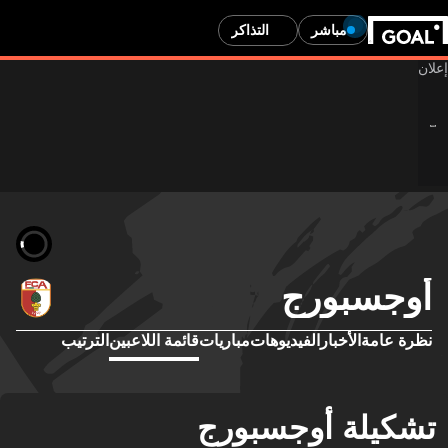
مباشر
التذاكر
وجسبورج
رة عامة
الأخبار
الفيديوهات
مباريات
قائمة اللاعبين
الترتيب
كيلة أوجسبورج