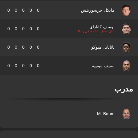
مايكل جريجوريتش
0
0
0
0
0
يوسف كاباداي
0
0
0
0
0
على سبيل الإعارة في رايكا
ناثانايل مبوكو
0
0
0
0
0
ستيف مونييه
0
0
0
0
0
درب
M. Baum