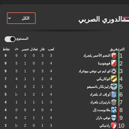
الدوري الصربي
المستوى
الترتيب
فريق
لعب
فاز
تعادل
خسر
+/-
نقاط
1
النجم الأحمر بلجراد
3
3
0
0
9
9
2
فويفودينا
4
3
0
1
5
9
3
اي ايم تي نوفي بيوغراد
4
3
0
1
5
9
4
كوكاريكي
4
2
1
1
4
7
5
زليزنكار بانسيفو
3
1
2
0
1
5
6
أو إف ك بلغراد
4
1
2
1
-1
5
7
بارتيزان بلغراد
3
1
1
1
1
4
8
ملادوست إل
4
0
4
0
0
4
9
نوفي بازار
4
1
1
2
-4
4
10
رادنيكي
3
1
0
2
-1
3