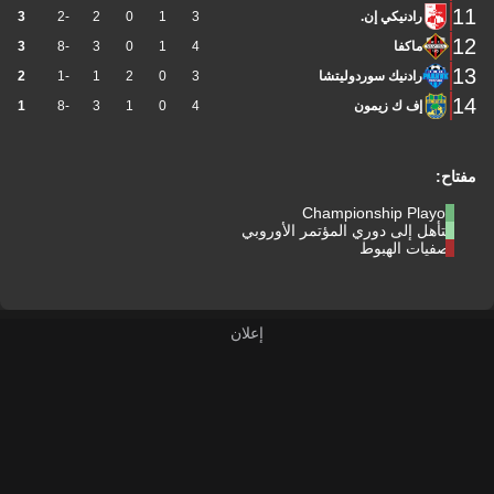
11
رادنيكي إن.
3
1
0
2
-2
3
12
ماكفا
4
1
0
3
-8
3
13
رادنيك سوردوليتشا
3
0
2
1
-1
2
14
إف ك زيمون
4
0
1
3
-8
1
مفتاح:
Championship Playoff
التأهل إلى دوري المؤتمر الأوروبي
تصفيات الهبوط