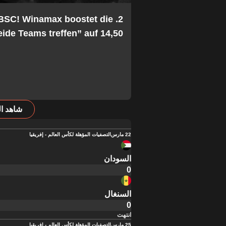
 BSC! Winamax boostet die
ide Teams treffen” auf 14,50!
شاهد ال
22 مارس
التصفيات المؤهلة لكأس العالم - إفريقيا
السودان
0
السنغال
0
انتهت
25 مارس
التصفيات المؤهلة لكأس العالم - إفريقيا