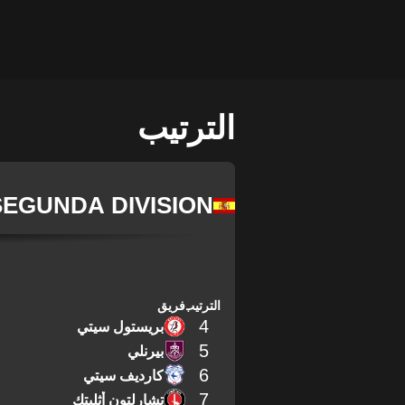
الترتيب
SEGUNDA DIVISION
الترتيب
فريق
4
بريستول سيتي
5
بيرنلي
6
كارديف سيتي
7
تشارلتون أثليتك