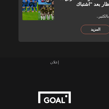
ظار بعد "اشتباك
لكثير..
المزيد