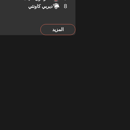
8
ديربي كاونتي
المزيد