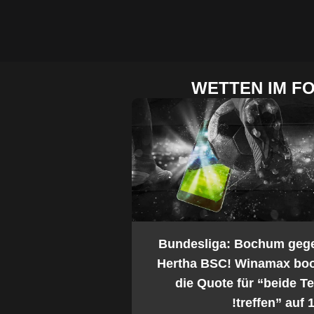
WETTEN IM F
2. Bundesliga: Bochum geg
Hertha BSC! Winamax boo
die Quote für “beide 
treffen” auf 1