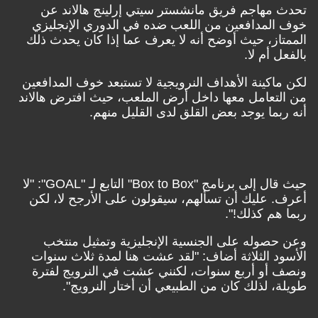
تحدث مهاجم فريق مانشستر سيتي إرلينج هالاند عن
خوف المدافعين من اللعب ضده في الدوري الإنجليزي
الممتاز، حيث أوضح أنه لا يعرف عما إذا كان يحدث ذلك
بالفعل أم لا.
لكن ماكينة الأهداف النرويجية لا تستبعد خوف المدافعين
من التعامل معها داخل أرض الملعب، حيث افترض هالاند
أنه ربما يوجد بعض القلق لدى القليل منهم.
حيث قال إلى برنامج "
Box to Box
" التابع لـ "
GOAL
": "لا
أعرف. عليك أن تسألهم، سيقولون على الأرجح لا، لكن
ربما هم كذلك!".
وعن حصوله على الجنسية الإنجليزية وتمثيل منتخب
الأسود الثلاثة أضاف: "لقد عشت هنا لمدة ثلاث سنوات
ونصف أو أربع سنوات، لكنني عشت في النرويج لفترة
طويلة، لذلك كان من الطبيعي أن أختار النرويج".