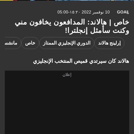
GOAL
10 نوفمبر 2022 ١٥:٢٠-05:00
خاص | هالاند: المدافعون يخافون مني
وكنت سأمثل إنجلترا!
إرلينج هالاند
الدوري الإنجليزي الممتاز
خاص
مانشستر
هالاند كان سيرتدي قميص المنتخب الإنجليزي