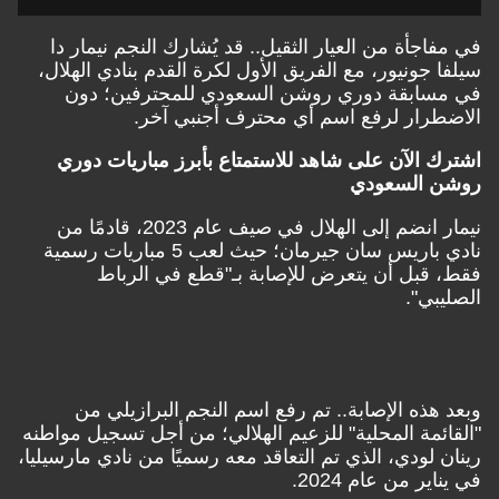
اجأة من العيار الثقيل.. قد يُشارك النجم نيمار دا
 جونيور، مع الفريق الأول لكرة القدم بنادي الهلال،
سابقة دوري روشن السعودي للمحترفين؛ دون
رار لرفع اسم أي محترف أجنبي آخر.
 الآن على شاهد للاستمتاع بأبرز مباريات دوري
 السعودي
نيمار انضم إلى الهلال في صيف عام 2023، قادمًا من
نادي باريس سان جيرمان؛ حيث لعب 5 مباريات رسمية
قبل أن يتعرض للإصابة بـ"قطع في الرباط
بي".
هذه الإصابة.. تم رفع اسم النجم البرازيلي من
ئمة المحلية" للزعيم الهلالي؛ من أجل تسجيل مواطنه
 لودي، الذي تم التعاقد معه رسميًا من نادي مارسيليا،
ير من عام 2024.