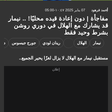
رهود
07 يناير 2025 ١٠:٤٧-05:00
أة | دون إعادة قيده محليًا! .. نيمار
يشارك مع الهلال في دوري روشن
ط وحيد فقط
يمار
الهلال
رينان لودي
جورج جيسوس
دوري روشن
ل نيمار مع الهلال لا يزال لغزًا يحير الجميع..