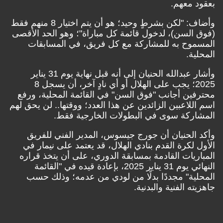
 معهم.
وأضاف: "لكن بشرطٍ وحيد؛ هو أن يتم اختيار 8 منهم فقط
السن)، لدخول قائمة كل مباراة"؛ وهو الحد الأقصى
موح به للمشاركة مع كل فريق، في المسابقات
ية.
وأشار عبدالله الحنيان إلى أنه قبل نهاية يوم 31 يناير
2025؛ يجب على الهلال أو أي نادٍ آخر، أن يسجل 8
ين أجانب "فوق السن" في القائمة المحلية، ورفع
للاعبين الزائدين عن هذا العدد؛ ووقتها.. لن يحق لهم
اركة سوى في البطولات الخارجية فقط.
الحنيان أن جورج جيسوس، المدير الفني للفريق
 لكرة القدم بنادي الهلال، قد يعتمد على نيمار في
ريات القادمة بمسابقة الدوري، على أن يتخذ قراره
النهائي يوم 31 يناير 2025، بإعادة قيده في "القائمة
ية" مجددًا بدلًا من لودي من عدمه؛ وذلك حسب
ه الفنية والبدنية.