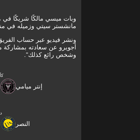
وبات ميسي مالكًا شريكًا في ه
مانشستر سيتي وزميله في منت
ونشر فيديو عبر حساب الفريق
أجويرو عن سعادته بمشاركة مي
وشخص رائع كذلك".
كأ
إنتر ميامي
د
النصر