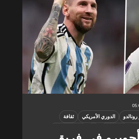
رونالدو
الدوري الأمريكي
ثقافة
إنتر ميامي
سيرجيو أجويرو
جويرو في فريق