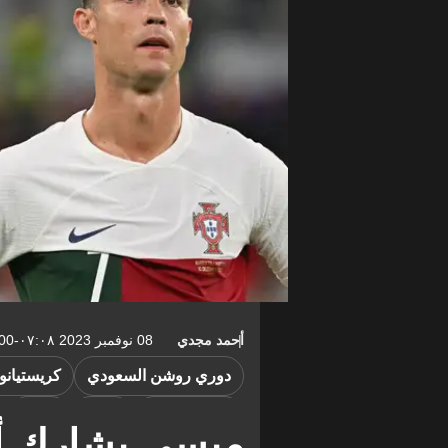
أحمد مجدي
08 نوفمبر 2023 ٠٧:٠٨-05:00
دوري روشن السعودي
كريستيانو 
ليونيل ميسي
ألعاب
النصر
ميسي يشارك أ