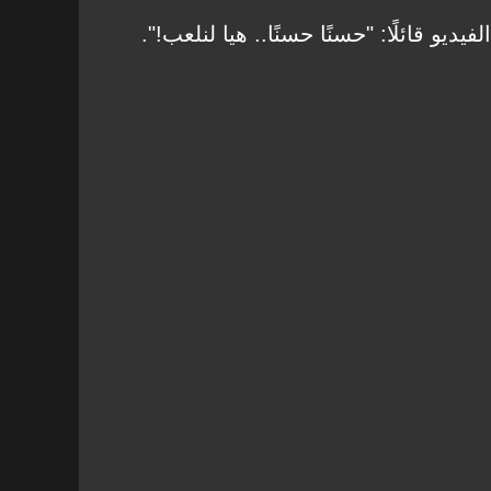
و قائلًا: "حسنًا حسنًا.. هيا لنلعب!".