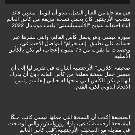
اجأة من العيار الثقيل، يبدو أن ليونيل ميسي قائد
 الأرجنتين كان يحمل نسخة مزيفة من كأس العالم
احتفاله بتتويج "الألبيسيليستي" بلقب مونديال 2022.
ميسي وهو يحمل كأس العالم، والتي نشرها عبر
 على تطبيق "إنستجرام" للتواصل الاجتماعي،
وحصدت ما يقرب من 75 مليون إعجاب، لم تكن بالكأس
ة.
 "كلارين" الأرجنتينية أشارت في تقرير لها إلى أن
حمل نسخة مقلدة من كأس العالم دون أن يدرك
لم تكن الكأس التي منحها له جياني إنفانتينو رئيس
د الدولي لكرة القدم.
فة أكدت أن النسخة التي حملها ميسي كانت ملكًا
ة أرجنتينية تُدعى، باولا زوزوليتش، والتي أوضحت
ابلة مع الصحيفة الأرجنتينية:"قبل كأس العالم