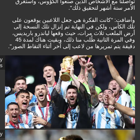
نا مع الأشخاص الذين صنعوا الكؤوس، واستغرق
 ستة أشهر لتحقيق ذلك".
ت: "كانت الفكرة هي جعل اللاعبين يوقعون على
لكأس، ولكن في النهاية تم إنزال تلك النسخة إلى
لملعب ثلاث مرات، حيث وقعها لياندرو باريديس،
وفي المرة الثانية طُلب منا ذلك، وبقيت هناك لمدة 45
 يتم تمريرها من لاعب إلى آخر أثناء التقاط الصور".
Getty
Images
Getty