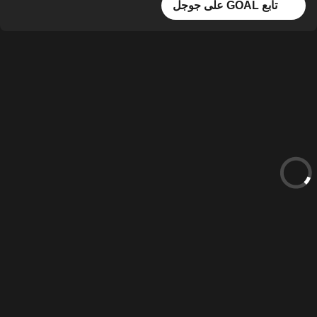
تابع GOAL على جوجل