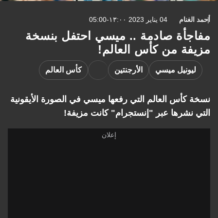
غنام
04 يناير 2023 ١٣:٠٠-05:00
أة صادمة .. ميسي احتفل بنسخة
ة من كأس العالم!
يونيل ميسي
الأرجنتين
كأس العالم
كأس العالم التي رفعها ميسي في الصورة الأيقونية
نشرها عبر "إنستجرام" كانت مزيفة!