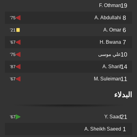
19
F. Othman
8
A. Abdullahi
75’
6
A. Omar
21’
7
H. Bwana
67’
10
علي موسى
75’
14
A. Sharif
87’
11
M. Suleiman
67’
البدلاء
21
Y. Saad
67’
1
A. Sheikh Saeed