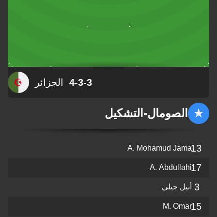
4-3-3
الجزائر
الصومال
-
التشكيل
13
A. Mohamud Jama
17
A. Abdullahi
3
أبيل جيلي
15
M. Omar