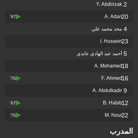
2
Y. Abdirizak
20
A. Adan
87’
4
محد محمد علي
23
I. Hussein
5
أحمد عبد الهادي عابدي
18
A. Mohamed
16
F. Ahmed
75’
9
A. Abdulkadir
12
B. Habib
67’
22
M. Nour
75’
المدرب