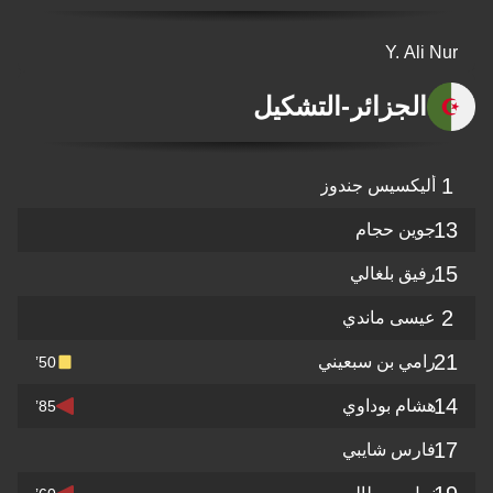
Y. Ali Nur
الجزائر
-
التشكيل
1
أليكسيس جندوز
13
جوين حجام
15
رفيق بلغالي
2
عيسى ماندي
21
رامي بن سبعيني
50’
14
هشام بوداوي
85’
17
فارس شايبي