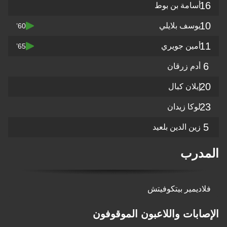
16
أسامة بن بوط
10
يوسف بلايلي
60’
11
أمين جويري
65’
6
أدم زرقان
20
إيلان كبال
23
لوكا زيدان
5
زين الدين بلعيد
المدرب
فلاديمير بيتكوفيتش
الإصابات واللاعبون الموقوفون