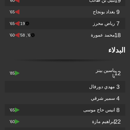
19
نبيل بن طالب
60’
9
بغداد بونجاح
65’
7
رياض محرز
65’
19’
18
محمد عمورة
60’
6’, 58’
البدلاء
ياسين بينز
12
85’
يا
3
مهدي دورفال
4
سمير شرقي
8
انيس حاج موسى
65’
22
إبراهيم مازة
60’