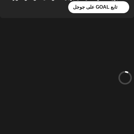
تابع GOAL على جوجل