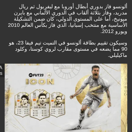
سو فاز بدوري أبطال أوروبا مع ليفربول ثم ريال
، وفاز بثلاثة ألقاب في الدوري الألماني مع بايرن
يخ، أما على المستوى الدولي، كان ضمن التشكيلة
الأساسية مع منتخب إسبانيا، الذي فاز بكأس العالم 2010
20.
وسيكون تقييم بطاقة ألونسو في التميت تيم فيفا 23، هو
 مما يضعه في مستوى مقارب لروي كوستا، وكلود
يلي.
EA
Sports