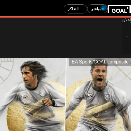
مباشر
التذاكر
EA Sports/GOAL comp