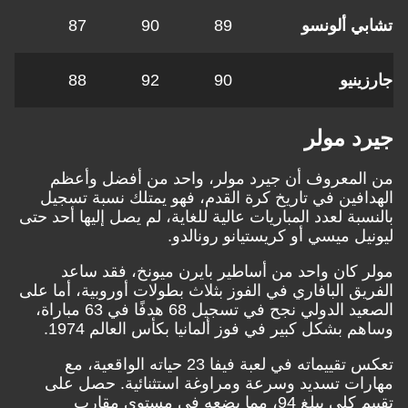
ي ألونسو
89
90
87
ينيو
90
92
88
د مولر
لمعروف أن جيرد مولر، واحد من أفضل وأعظم
افين في تاريخ كرة القدم، فهو يمتلك نسبة تسجيل
بة لعدد المباريات عالية للغاية، لم يصل إليها أحد حتى
يل ميسي أو كريستيانو رونالدو.
 كان واحد من أساطير بايرن ميونخ، فقد ساعد
يق البافاري في الفوز بثلاث بطولات أوروبية، أما على
الصعيد الدولي نجح في تسجيل 68 هدفًا في 63 مباراة،
 بشكل كبير في فوز ألمانيا بكأس العالم 1974.
تعكس تقييماته في لعبة فيفا 23 حياته الواقعية، مع
ات تسديد وسرعة ومراوغة استثنائية. حصل على
تقييم كلي يبلغ 94، مما يضعه في مستوى مقارب