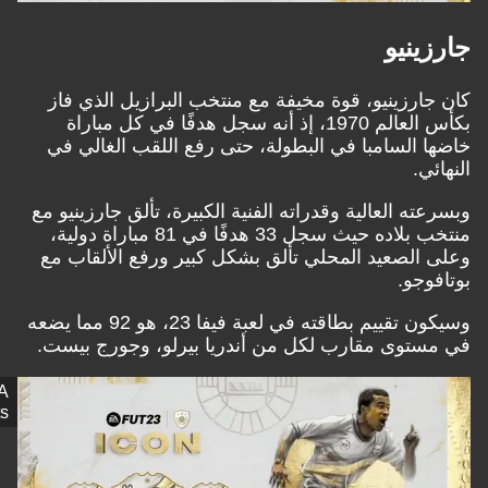
ينيو
جارزينيو، قوة مخيفة مع منتخب البرازيل الذي فاز
بكأس العالم 1970، إذ أنه سجل هدفًا في كل مباراة
ا السامبا في البطولة، حتى رفع اللقب الغالي في
ئي.
ته العالية وقدراته الفنية الكبيرة، تألق جارزينيو مع
منتخب بلاده حيث سجل 33 هدفًا في 81 مباراة دولية،
 الصعيد المحلي تألق بشكل كبير ورفع الألقاب مع
وجو.
وسيكون تقييم بطاقته في لعبة فيفا 23، هو 92 مما يضعه
ستوى مقارب لكل من أندريا بيرلو، وجورج بيست.
EA
Sports