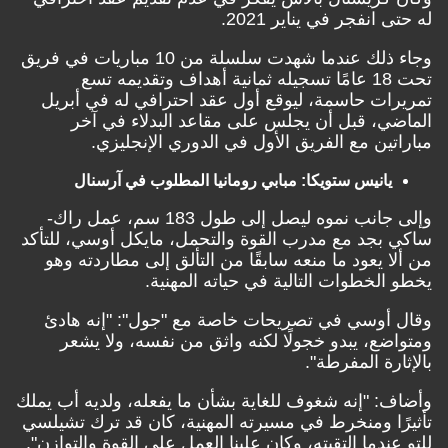
انفجر في يناير 2021.
وجاء ذلك عندما شهدت سلسلة من 10 مباريات في فريق
تحت 18 عامًا تسجيله ثمانية أهداف وتقديمه تسع
ات حاسمة، ليوقع أول عقد احترافي له في أبريل
ي، قبل أن يجلس على مقاعد البدلاء في آخر
ين مع الفريق الأول في الدوري الإنجليزي.
يانيس ستويكا: مبابي رومانيا المطلوب في آرسنال
وإلى جانب نموه ليصل إلى طول 183 سم، عمل راك-
بجد مع مدرب القوة والتحمل، مايكل أوسي، للتأكد
 يعود ما منعه سابقًا من التألق إلى مطاردته وهو
لخطوات التالية في حياته المهنية.
أوسي في تصريحات خاصة مع "جول": "إنه هادئ
ع، يبدو خجولًا لكنه واثق من نفسه، ولا يشعر
رة المفرطة".
: "إنه شغوف للغاية بشأن ما يفعله، ولديه أب يملك
ًا ومنخرط في مسيرته المهنية، كان قد ترك تشيلسي
ندما التقيته، وكان علينا العمل على القوة والتوازن".