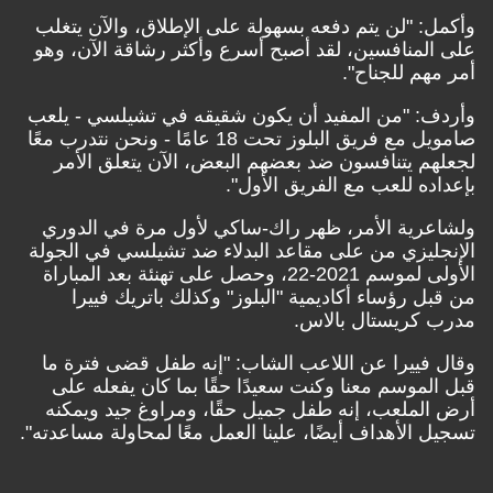
 "لن يتم دفعه بسهولة على الإطلاق، والآن يتغلب
لمنافسين، لقد أصبح أسرع وأكثر رشاقة الآن، وهو
م للجناح".
: "من المفيد أن يكون شقيقه في تشيلسي - يلعب
صامويل مع فريق البلوز تحت 18 عامًا - ونحن نتدرب معًا
 يتنافسون ضد بعضهم البعض، الآن يتعلق الأمر
ه للعب مع الفريق الأول".
رية الأمر، ظهر راك-ساكي لأول مرة في الدوري
ليزي من على مقاعد البدلاء ضد تشيلسي في الجولة
الأولى لموسم 2021-22، وحصل على تهنئة بعد المباراة
 رؤساء أكاديمية "البلوز" وكذلك باتريك فييرا
كريستال بالاس.
فييرا عن اللاعب الشاب: "إنه طفل قضى فترة ما
موسم معنا وكنت سعيدًا حقًا بما كان يفعله على
لملعب، إنه طفل جميل حقًا، ومراوغ جيد ويمكنه
الأهداف أيضًا، علينا العمل معًا لمحاولة مساعدته".