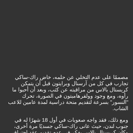
ا على عدم التخلي عن حلمه، خاض راك-ساكي
 في كل من آرسنال وبرايتون قبل أن يتمكن
ل بالاس من مراقبته عن كثب، وبعد أن أحبوا ما
 ومع وجود وولفرهامبتون في الصورة، تحرك
ور" بسرعة لتقديم منحة دراسية لمدة عامين للاعب
.
ومع ذلك، فقد واجه صعوبات في أول 18 شهرًا له في
لندن، حيث عانى راك-ساكي جسديًا مرة أخرى،
كريستال بالاس يفكر في عدم تقديم عقد احترافي