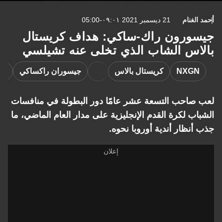
غنام
21 ديسمبر 2021 ٠٩:٠١-05:00
رون راك-ساكي: هداف كريستال
س الشاب الذي تخلى عنه تشيلسي
NXG
كريستال بالاس
جيسوران راكساكي
تشيلسي
احب التسعة عشر عامًا دور البطولة في منافسات
 لكرة القدم الإنجليزية على مدار العام الماضي، ما
ظار أندية أوروبا نحوه.