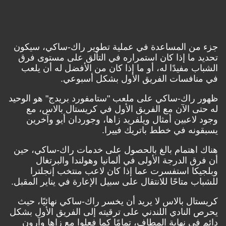
ن المساعدة في عملية تطوير راك-ساكي، سيكون
 ما إذا كان استمراره في التألق على مستوى فرق
 مفيدًا له، أو ما إذا كان من الأفضل له أن يلعب
افسات الفريق الأول بشكل أسبوعي.
راك-ساكي على ملعب "ستامفورد بريدج" هو الوحيد
 الآن مع الفريق الأول في كريستال بالاس، مع
اعبين أمثال ويلفريد زاها، وجوردان أيو وآخرين
نه في خطط باتريك فييرا.
اهتمام بالغ بالحصول على خدمات راك-ساكي، حين
 الدرجة الأولى في ألمانيا وهولندا والبرتغال
كا استفسرت عما إذا كان لاعب منتخب إنجلترا
 متاحًا للانتقال على سبيل الإعارة في يناير المقبل.
ل بالاس لا يريد أن يخسر راك-ساكي نهائيًا، حيث
لنادي اللندني على ترقيته إلى الفريق الأول بشكل
ي نهاية المطاف، تمامًا كما فعلوا مع زاها وآرون