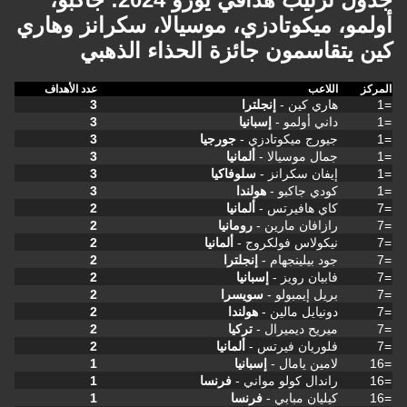
أولمو، ميكوتادزي، موسيالا، سكرانز وهاري
كين يتقاسمون جائزة الحذاء الذهبي
المركز
اللاعب
عدد الأهداف
=1
هاري كين -
إنجلترا
3
=1
داني أولمو -
إسبانيا
3
=1
جيورج ميكوتادزي -
جورجيا
3
=1
جمال موسيالا -
ألمانيا
3
=1
إيفان سكرانز -
سلوفاكيا
3
=1
كودي جاكبو -
هولندا
3
=7
كاي هافيرتس -
ألمانيا
2
=7
رازافان مارين -
رومانيا
2
=7
نيكولاس فولكروج -
ألمانيا
2
=7
جود بيلينجهام -
إنجلترا
2
=7
فابيان رويز -
إسبانيا
2
=7
بريل إيمبولو -
سويسرا
2
=7
دونيايل مالين -
هولندا
2
=7
ميريح ديميرال -
تركيا
2
=7
فلوريان فيرتس -
ألمانيا
2
=16
لامين يامال -
إسبانيا
1
=16
راندال كولو مواني -
فرنسا
1
=16
كيليان مبابي -
فرنسا
1