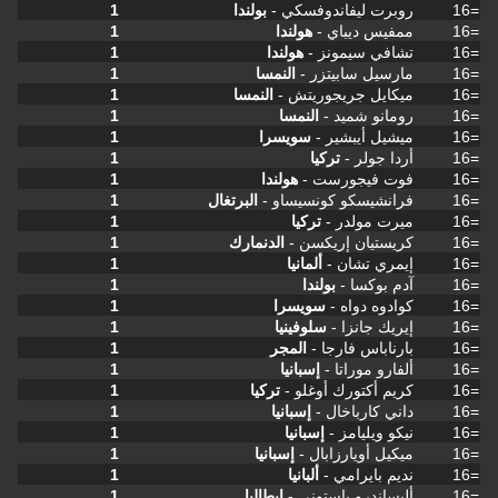
=16
روبرت ليفاندوفسكي -
بولندا
1
=16
ممفيس ديباي -
هولندا
1
=16
تشافي سيمونز -
هولندا
1
=16
مارسيل سابيتزر -
النمسا
1
=16
ميكايل جريجوريتش -
النمسا
1
=16
رومانو شميد -
النمسا
1
=16
ميشيل أيبشير -
سويسرا
1
=16
أردا جولر -
تركيا
1
=16
فوت فيجورست -
هولندا
1
=16
فرانشيسكو كونسيساو -
البرتغال
1
=16
ميرت مولدر -
تركيا
1
=16
كريستيان إريكسن -
الدنمارك
1
=16
إيمري تشان -
ألمانيا
1
=16
آدم بوكسا -
بولندا
1
=16
كوادوه دواه -
سويسرا
1
=16
إيريك جانزا -
سلوفينيا
1
=16
بارناباس فارجا -
المجر
1
=16
ألفارو موراتا -
إسبانيا
1
=16
كريم أكتورك أوغلو -
تركيا
1
=16
داني كارباخال -
إسبانيا
1
=16
نيكو ويليامز -
إسبانيا
1
=16
ميكيل أويارزابال -
إسبانيا
1
=16
نديم بايرامي -
ألبانيا
1
=16
أليساندرو باستوني -
إيطاليا
1