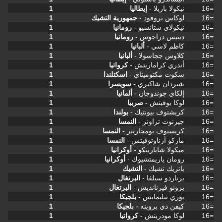
=16
نيكولا باريلا -
إيطاليا
1
=16
لوكاس بروفود -
جمهورية التشيك
1
=16
نيكولاي ستانشيو -
رومانيا
1
=16
دينيس دراجوس -
رومانيا
1
=16
كاظم لاسي -
ألبانيا
1
=16
كلاوس ججاسولا -
ألبانيا
1
=16
أندري كراماريتش -
كرواتيا
1
=16
سكوت مكتوميناي -
اسكتلندا
1
=16
شيردان شاكيري -
سويسرا
1
=16
إلكاي جوندوجان -
ألمانيا
1
=16
لوكا يوفيتش -
صربيا
1
=16
كريشتوف بيونتيك -
بولندا
1
=16
جيرنوت تراونر -
النمسا
1
=16
كريستوف بومجارتنر -
النمسا
1
=16
ماركو أرناوتوفيتش -
النمسا
1
=16
ميكولا شابارينكو -
أوكرانيا
1
=16
رومان ياريمتشيوك -
أوكرانيا
1
=16
باتريك تشيك -
التشيك
1
=16
برناردو سيلفا -
البرتغال
1
=16
برونو فيرنانديش -
البرتغال
1
=16
يوري تيليمانس -
بلجيكا
1
=16
كيفن دي بروينه -
بلجيكا
1
=16
لوكا مودريتش -
كرواتيا
1