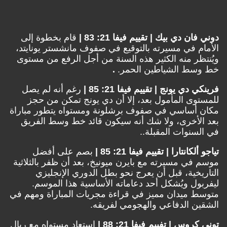
دوني فان دي بيك | تقييم فيفا 21: 83 |
قام بخطوة إلى
الأمام في مسيرته بالتوقيع في صفوف مانشستر يونايتد،
ويُنتظر منه الكثير هذه السنة من أجل الرفع من مستوى
خط وسط الشياطين الحمر.
.
فرينكي دي يونج | تقييم فيفا 21: 85 |
رغم أنه لم يصل
للمستوى المأمول بعد، إلا أن دي يونج تمكن من حجز
مكان أساسي في صفوف برشلونة ومستواه يتطور مباراة
بعد الأخرى، ولا شك أنه سيكون قائد خط وسط الفريق
في السنوات المقبلة..
تياجو ألكانتارا | تقييم فيفا 21: 85 |
بصم على أفضل
موسم في مسيرته مع بايرن ميونيخ، بعد أن ظفر بالثلاثية
التاريخية، قبل أن يعرج نحو بطل الدوري الإنجليزي
ليفربول ويُشكل أحد دعاماته الأساسية هذا الموسم.
متوسط ميدان مميز في قراءة مجريات المباراة ومهم في
الشقين الدفاعي والهجومي لفريقه.
توني كروس | تفييم فيفا 21: 88 |
استعاد مستواه مع ريال