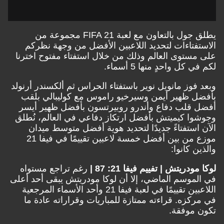
يطلق جول بالتعاون مع لعبة FIFA 21 مجموعة من
الاستفتاءات لتحديد اللاعبين الأفضل من وجهة نظركم
على مستوى العالم وذلك من خلال استفتاء مفتوح اخترنا
لكم في كل واحدٍ منها 5 أسماء.
وبعد فوز مانويل نوير باستفتاء الحراس ثم ألكسندر أرنولد
بأفضل ظهير أيمن وسيرخيو راموس مع كوليبالي بلقب
أفضل قلب دفاع وأندرو روبيرتسون بأفضل ظهير أيسر
وجوشوا كيميتش بأفضل ارتكاز دفاعي في العالم، نُطلق
الآن استفتاءً جديدًا لتحديد هوية أفضل متوسط ميدان
موزع من بين أفضل خمسة لاعبين تقييمًا في فيفا 21
والذين كانوا:
لوكا مودريتش | تفييم فيفا 21: 87 |
رغم تراجع مستواه
في الموسم الماضي، إلا أن لوكا مودريتش يبقى أحد أعلى
اللاعبين تقييمًا في لعبة فيفا 21 وأحد الأسماء المرجعية
في مركزه. قراءته ممتازة للمباريات وقراراته عادة ما
تكون موفقة.