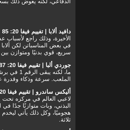
الدفاعي، لكنه يعوض ذلك بسخا
دافيد ألابا | تفييم فيفا 20: 85 |
الأخيرة، وذلك راجع لأسباب عد
في بعض المناسباتن لكن ألابا 
سريع، قوي بدنيًا ومتوازن بين ا
جوردي ألبا | تقييم فيفا 20: 87 |
ما، لكنه يب
الملعب. سرعة وذكاء وقدرة عل
أليكس ساندرو | تقييم فيفا 20: 85 |
لاعبي العالم في مركزه تحت إ
البذني، وبات متوازنًا جدًا في ال
هجوميًا، وكل ذلك يأتي ليخدم 
ثلاثة.