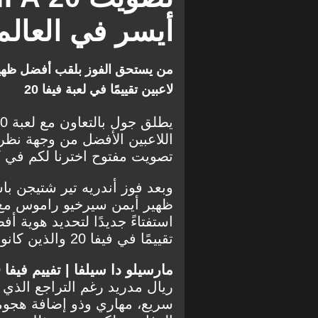
أيسر في العالم
لاعبين تقييمًا في لعبة فيفا 20
اللاعبين الأفضل من وجهة نظ
تصويت مفتوح اخترنا لكم في كل واحدٍ 
وبعد فوز أندريه تير شتيجن ب
ظهير أيمن سيرخيو راموس مع ك
استفتاءً جديدًا لتحديد هوية
تقييمًا في فيفا 20 والذين كانوا:
مارسيلو دا سيلفا | تفييم فيفا 20: 85 |
ريال مدريد رغم التراجع الذي 
سريع، مهاري وذو إضافة هجومية 