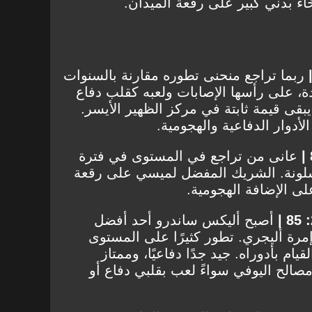
ء بدني كبير على رقعة الميدان.
ربما تراجع منحنى تطوره مقارنة بالسنوات
ة، على رأسها الإصابات ولعبه كقلب دفاع
يبقى قيمة ثابتة في مركز الظهير الأيسر.
لأدوار الدفاعية والهجومية.
عانى من تراجع في المستوى في فترة
قى الرقم 1 في برشلونة. الشريك المفضل لميسي على رقعة
ى الإضافة الهجومية.
أصبح أليكس ساندرو أحد أفضل
مرة أليجري. تطور كثيرًا على المستوى
قيام بأدوراه. جيد جدًا دفاعيًا، وممتاز
مصالح اليوفي سواءً لعب بقلبي دفاع أو