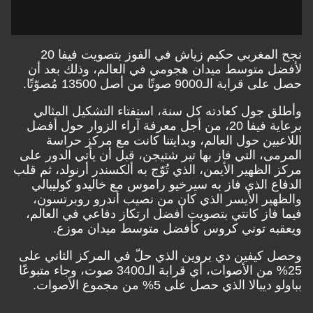
نجح المغربي حكيم زياش في الفوز بتصويت فيفا 20
لأفضل متوسط ميدان هجومي في العالم، وذلك بعد أن
حصل على قرابة الـ9000 صوتًا من أصل 13500 مُصوّتًا.
وأطلق جول كعادته كل سنة، استفتاء التشكيل المثالي
برعاية فيفا 20، من أجل معرفة آراء الزوار حول أفضل
اللاعبين حول العالم، وبدايتنا كانت مع مركز حراسة
المرمى، التي فاز بها تير شتيجن، قبل أن يأتي الدور على
مركز الظهير الأيمن، الذي تُوّج به ألكسندر أرنولد، ثم قلب
الدفاع الذي فاز به سيرخيو راموس مع خاليدو كوليبالي
والظهير الأيسر الذي كان من نصيب أندرو روبرتسون،
فيما فاز كانتي بتصويت أفضل ارتكاز دفاعي في العالم،
ويعقبه توني كروس كأفضل متوسط ميدان موزع.
وحصل كيفين دي بروين الذي حلّ في المركز الثاني على
25% من الأصوات، أي قرابة الـ3400 صوت، وجاء متبوعًا
بباولو ديبالا الذي حصل على 5% من مجموع الأصوات.