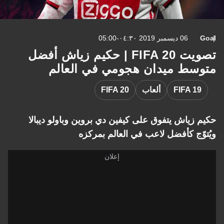
Goal
06 ديسمبر 2019 ٠٤:٣٠-05:00
تصويت FIFA 20 | حكيم زياش أفضل
متوسط ميدان هجومي في العالم
FIFA 19
ألعاب
FIFA 20
حكيم زياش يتفوق على كيفين دي بروين وباولو ديبالا
ويُتوّج كأفضل لاعب في العالم بمركزه