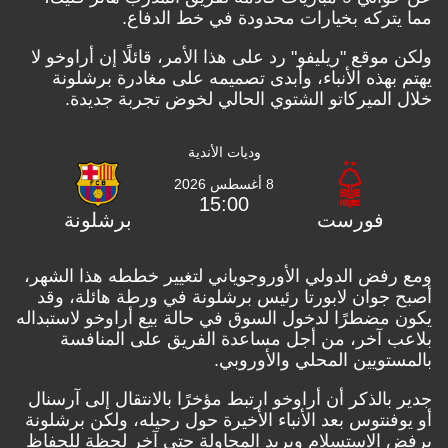
مما يتركه بخيارات محدودة في خط الدفاع.
ولكن موقع "ريليفو" رد على هذا الأمر، قائلًا إن أراوخو لا
يهتم بهذه الأنباء، وأبدى تصميمه على مغادرة برشلونة
خلال الميركاتو الشتوي الحالي لخوض تجربة جديدة.
وديات الأندية
8 أغسطس 2026
15:00
فورست
برشلونة
ومع رفض الدولي الأوروجوياني لتغيير خططه هذا الشهر،
أصبح جوان لابورتا رئيس برشلونة في ورطة هائلة، وقد
يكون مضطرًا لدخول السوق في حالة بيع أراوخو لاستبداله
بلاعب آخر، من أجل مساعدة الفريق على المنافسة
بالمستويين المحلي والأوروبي.
جدير بالذكر أن أراوخو ارتبط مؤخرًا بالانتقال إلى آرسنال
أو يوفنتوس بعد الأنباء الأخيرة حول رحيله، ولكن برشلونة
يرفض الاستسلام ويريد المحاولة حتى آخر لحظة للحفاظ