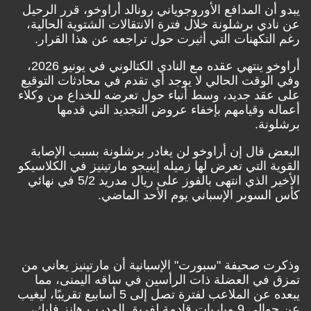
يبدو أن المدافع الأوروجوياني رونالد أراوخو، قرر الرحيل
عن نادي برشلونة خلال فترة الانتقالات الشتوية الحالية،
رغم التكهنات التي أثيرت حول تراجعه عن هذا القرار.
أراوخو ينتهي عقده مع النادي الكتالوني في يونيو 2026،
وفي الوقت الحالي لا يوجد أي تقدم في محادثات التوقيع
على عقد جديد، وسط أنباء حول تعرضه للخداع من وكلاء
أعماله وقيامهم بإخفاء عروض التجديد التي قدمها
برشلونة.
البعض قال إن أراوخو لن يغادر برشلونة بسبب الإصابة
القوية التي تعرض لها زميله إينيجو مارتينيز في الكلاسيكو
الأخير الذي انتهى بالفوز على ريال مدريد 5/2 في نهائي
كأس السوبر الإسباني يوم الأحد الماضي.
وذكرت صحيفة "سبورت" الإسبانية أن مارتينيز يعاني من
تمزق في العضلة ذات الرأسين في ساقه اليمنى، مما
يبعده عن الملاعب لفترة تصل إلى 5 أسابيع تقريبًا، ليغيب
عن حوالي 9 مباريات قادمة لفريق المدرب هانز فليك،