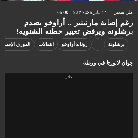
علي سمير
14 يناير 2025 ١٥:٤٣-05:00
رغم إصابة مارتينيز .. أراوخو يصدم
برشلونة ويرفض تغيير خطته الشتوية!
برشلونة
رونالد أراوخو
انتقالات
الدوري الإسباني
جوان لابورتا في ورطة