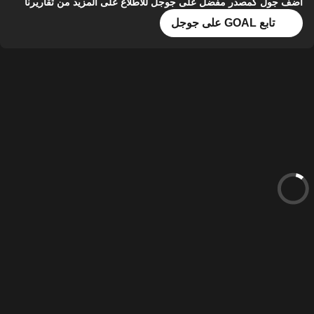
أضف جول كمصدر مفضل على جوجل للاطلاع على المزيد من تقاريرنا
تابع GOAL على جوجل