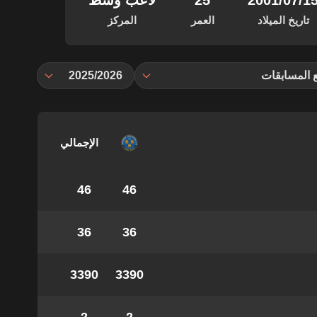
‏/07‏/2001
25
لاعب وسط
تاريخ الميلاد
العمر
المركز
 المسابقات
2025/2026
الإجمالي
46
46
36
36
3390
3390