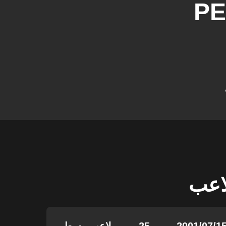
P
لاعب