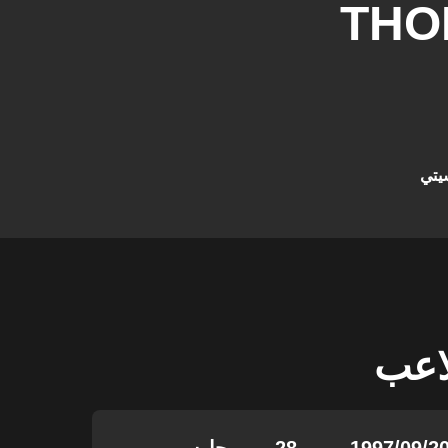
THO
يتي
لاعب