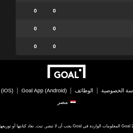
0
0
0
0
0
0
سة الخصوصية
الوظائف
Goal App (Android)
 (iOS)
مصر
Goal
المعلومات الواردة في
Goal
يجب أن لا تنشر, تبث, تعاد كتابتها أو توز