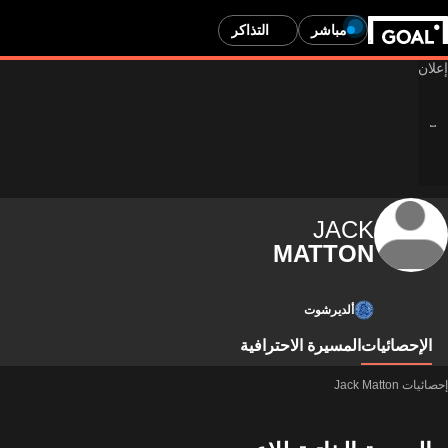
مباشر
التذاكر
JACK
MATTON
ألديرشوت
الإحصائيات
المسيرة الاحترافية
إحصائيات Jack Matton