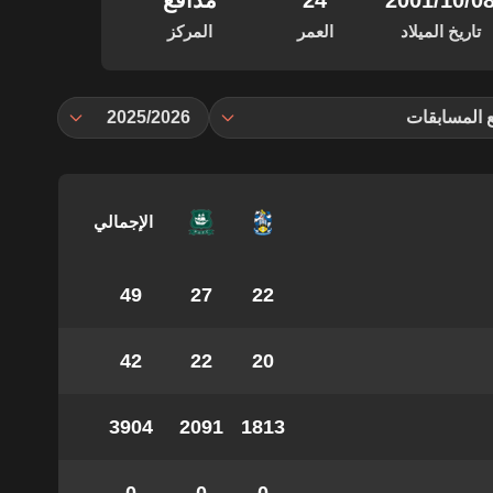
‏/10‏/2001
24
مدافع
تاريخ الميلاد
العمر
المركز
 المسابقات
2025/2026
الإجمالي
49
27
22
42
22
20
3904
2091
1813