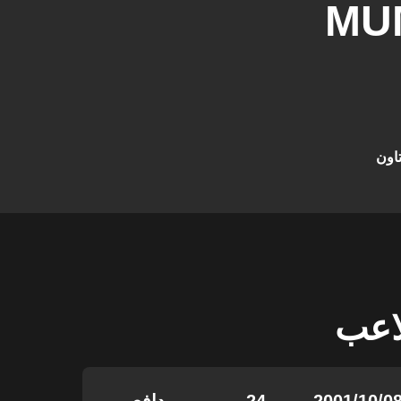
MU
اون
لاعب