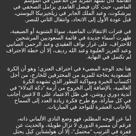
القائمة كان تشهد المزيد من اللاعبين في الموسم
الماضي، حيث كان فيصل الغامدي يزامل الصحفي في
بيرشكوت، وعبد الملك الجابر في زيلجيزنيكا البوسني،
قبل عودة الأول إلى الاتحاد، وانتقال الثاني للنصر.
في فترات الانتقالات الماضية، سواءً الشتوية أو الصيفية،
ظهرت أسماء جديدة في قائمة السعوديين المرشحين
للاحتراف، على غرار نواف العقيدي وعبد الرحمن الصانبي
وعبد العزيز العليوة وعبد الله رديف، إلا أن خطة الاحتراف
لم تكتمل في النهاية.
هنا نجد الوجه المضيء في احتراف العنزي؛ وهو أن الكرة
السعودية بحاجة للمزيد من المحترفين للخارج، من أجل
اكتساب الخبرة ومواكبة التطور الذي تشهده الكرة
العالمية، بالإضافة إلى الخروج من أزمة "دكة البدلاء" في
أندية دوري روشن، في ظل الاعتماد على 8 لاعبين أجانب
في كل مباراة، مع طرح فكرة زيادة العدد إلى السماح
بالأجانب العشرة للتواجد في المباريات.
أما عن الوجه المظلم، فهو وضع النادي الألماني ذاته،
فرغم أن مسيرة الدوري لا تزال طويلة، والحديث عن
قفزة في الترتيب "محتمل"، إلا أن هولشتاين كيل يحتل