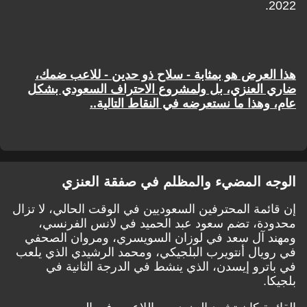
2022.
هذا العرض هو بمثابة - سلاح ذو حدين - للاعب ضمك،
ضاري العنزي، بل ولمشروع الاحتراف السعودي بشكل
عام، وهذا ما نستعرضه في النقاط التالية..
الوجه المضيء والمظلم في صفقة العنزي
إن قائمة المحترفين السعوديين في الوقت الحالي، لا تزال
محدودة، تضم سعود عبد الحميد في لانس الفرنسي،
ومهند آل سعد في لوزان السويسري، ومروان الصحفي
في رويال أنتويرب البلجيكي، ومحمد الرشيدي الذي يلعب
في باترو إيسدن، الذي ينشط في الدرجة الثانية في
بلجيكا.