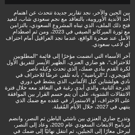
بين الحين والآخر، نجد تقارير جديدة تتحدث عن اهتمام
أحد الأندية الأوروبية، بالتعاقد مع نجم سعودي شاب، لتعيد
فتح ذلك الملف، الذي تبناه المشروع السعودي، بالتزامن
مع ثورة الميركاتو الصيفي في 2023، ومن ثم اصطدام
الأمل عند صخرة الواقع، عندما نجد العراقيل أمام احتراف
أي لاعب سعودي.
آخر الأسماء التي انضمت مؤخرًا إلى قائمة "المطلوبين
للاحتراف"، هو ضاري العنزي، الظهير الأيسر للفريق الأول
لكرة القدم بنادي ضمك، الذي تحدث وكيله ناصر
التويجري، لـ"الرياضية"، بأنه تلقى عرضًا للاحتراف في
نادي هولشتاين كيل الألماني، الذي ينشط في دوري
الدرجة الثانية، والذي أبدى رغبة في التعاقد معه خلال فترة
الانتقالات الشتوية، على أن يتم حسم القرار بين الموافقة
على الاحتراف، أو الاستمرار في عقده مع ضمك الذي
ينتهي في 2027، خلال الأيام المُقبلة.
وتدرج ضاري العنزي بين ناشئي الباطن ثم النصر، وانضم
لبرنامج الابتعاث السعودي عام 2020، وعاد إلى النصر،
ليرحل معارًا إلى الجبلين، ثم انتقل نهائيًا إلى ضمك في