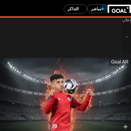
مباشر
التذاكر
Goal AR