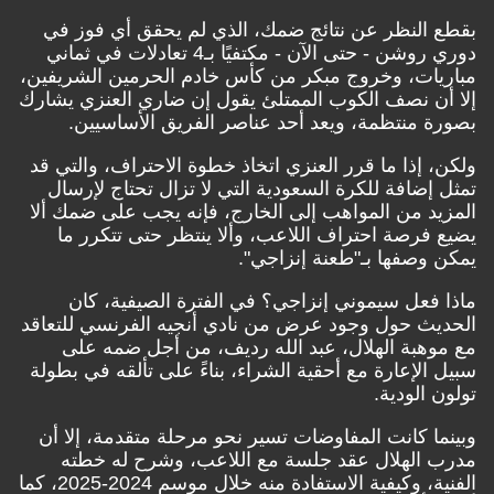
بقطع النظر عن نتائج ضمك، الذي لم يحقق أي فوز في
دوري روشن - حتى الآن - مكتفيًا بـ4 تعادلات في ثماني
مباريات، وخروج مبكر من كأس خادم الحرمين الشريفين،
إلا أن نصف الكوب الممتلئ يقول إن ضاري العنزي يشارك
بصورة منتظمة، ويعد أحد عناصر الفريق الأساسيين.
ولكن، إذا ما قرر العنزي اتخاذ خطوة الاحتراف، والتي قد
تمثل إضافة للكرة السعودية التي لا تزال تحتاج لإرسال
المزيد من المواهب إلى الخارج، فإنه يجب على ضمك ألا
يضيع فرصة احتراف اللاعب، وألا ينتظر حتى تتكرر ما
يمكن وصفها بـ"طعنة إنزاجي".
ماذا فعل سيموني إنزاجي؟ في الفترة الصيفية، كان
الحديث حول وجود عرض من نادي أنجيه الفرنسي للتعاقد
مع موهبة الهلال، عبد الله رديف، من أجل ضمه على
سبيل الإعارة مع أحقية الشراء، بناءً على تألقه في بطولة
تولون الودية.
وبينما كانت المفاوضات تسير نحو مرحلة متقدمة، إلا أن
مدرب الهلال عقد جلسة مع اللاعب، وشرح له خطته
الفنية، وكيفية الاستفادة منه خلال موسم 2024-2025، كما