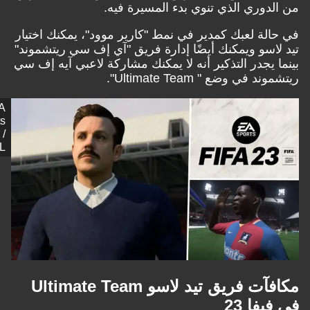
لدوري الذي تنوي بدء المسيرة فيه.
الة لعبك كمدير في نمط "كارير موود"، يمكنك اختيار
لاسو ويمكنك أيضًا إدارة فريق "آي إف سي ريتشموند"
ا يجدر التذكير أنه لا يمكنك مشاركة لاعبي آيه إف سي
د في وضع " Ultimate Team".
EA
Sports
/
GOAL
مكافآت فريق تيد لاسو Ultimate Team
يفا 23