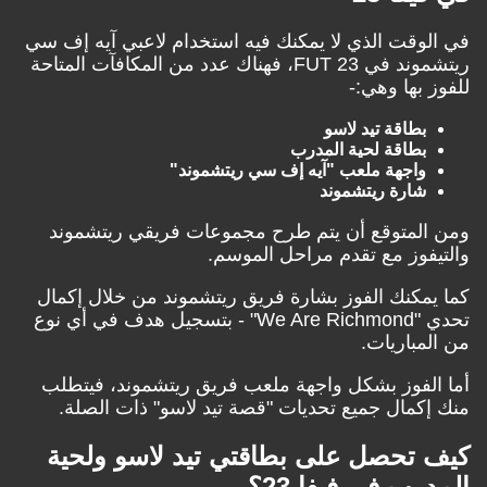
لوقت الذي لا يمكنك فيه استخدام لاعبي آيه إف سي
ريتشموند في FUT 23، فهناك عدد من المكافآت المتاحة
 بها وهي:-
بطاقة تيد لاسو
بطاقة لحية المدرب
واجهة ملعب "آيه إف سي ريتشموند"
شارة ريتشموند
المتوقع أن يتم طرح مجموعات فريقي ريتشموند
يفوز مع تقدم مراحل الموسم.
يمكنك الفوز بشارة فريق ريتشموند من خلال إكمال
تحدي "We Are Richmond" - بتسجيل هدف في أي نوع
لمباريات.
الفوز بشكل واجهة ملعب فريق ريتشموند، فيتطلب
إكمال جميع تحديات "قصة تيد لاسو" ذات الصلة.
 تحصل على بطاقتي تيد لاسو ولحية
رب في فيفا 23؟