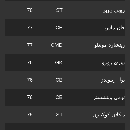
 روبر
ST
78
 ماس
CB
77
ارد مونتلو
CMD
77
ي زورو
GK
76
رينولدز
CB
76
 وينشستر
CB
76
ان كوكبيرن
ST
75