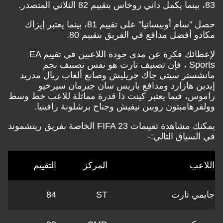
حصل "سام أوبيسانيا" على تقييم 81، بينما يعتبر إيزاك
 أفضل مدافع في الفريق بتقييم 80.
لإعطائك فكرة عن مدى جودة اللاعبين في تقييم EA
Sports ، فإن تصنيف تارت هو نفس تصنيف نجم
ستر سيتي جاك جريليش وصانع ألعاب ريال مدريد
ن هازارد ومدافع باريس سان جيرمان سيرخيو
س، فيما يعتبر كينت ذا قدرة مماثلة للاعب خط وسط
رهامبتون روبين نيفيش وجناح برشلونة رافينيا.
يمكنك مشاهدة تقييمات FIFA 23 الخاصة بفريق ريتشموند
لسياق التالي:-
عب
المركز
التقييم
ي تارت
ST
84