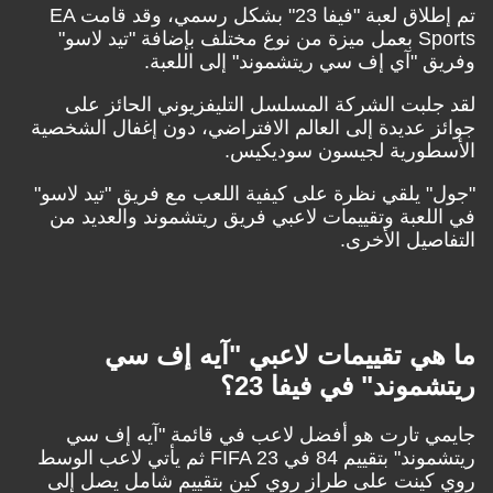
لاق لعبة "
فيفا 23
" بشكل رسمي، وقد قامت EA
من نوع مختلف
بإضافة "تيد لاسو"
ق "آي إف سي ريتشموند" إلى اللعبة
.
جلبت الشركة
المسلسل التليفزيوني الحائز على
ز عديدة إلى العالم الافتراضي،
دون إغفال الشخصية
طورية لجيسون سوديكيس.
" يلقي نظرة على كيفية اللعب مع فريق "تيد لاسو"
للعبة وتقييمات لاعبي فريق ريتشموند والعديد من
اصيل الأخرى.
هي تقييمات لاعبي "آيه إف سي
موند" في فيفا 23؟
ي تارت هو أفضل لاعب في قائمة "آيه إف سي
" بتقييم 84 في FIFA 23
ثم يأتي لاعب الوسط
كينت على طراز روي كين
بتقييم شامل يصل إلى