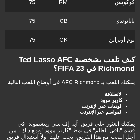
وتش
RM
75
وندي
CB
75
أوبراين
GK
75
كيف تلعب بشخصية Ted Lasso AFC
Ri في FIFA 23؟
 AFC Richmond في أوضاع اللعب التالية:
الانطلاقة
كارير موود
الوديات عبر الإنترنت
المواسم عبر الإنترنت
ك العثور على فريق "آيه إف سي ريتشموند" في
"باقي العالم" في نمط "كارير موود" ومع ذلك ، من
اللعب مع هذا الفريق، يجب عليك أولاً استبدال فريق