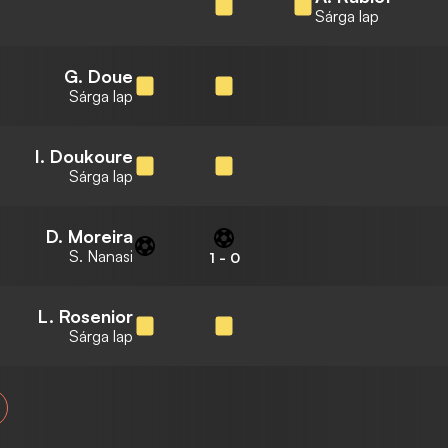
Sárga lap
G. Doue
Sárga lap
I. Doukoure
Sárga lap
D. Moreira
S. Nanasi
1
-
0
L. Rosenior
Sárga lap