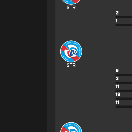
STR
2
1
STR
9
3
11
19
11