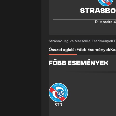
D. Moreira
4
Strasbourg vs Marseille
Eredmények És
Összefoglalás
Főbb Események
Ke
FŐBB ESEMÉNYEK
STR