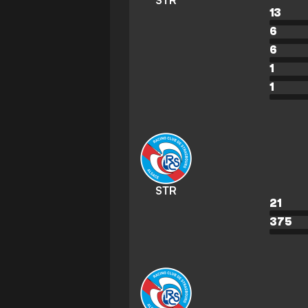
STR
13
6
6
1
1
STR
21
375