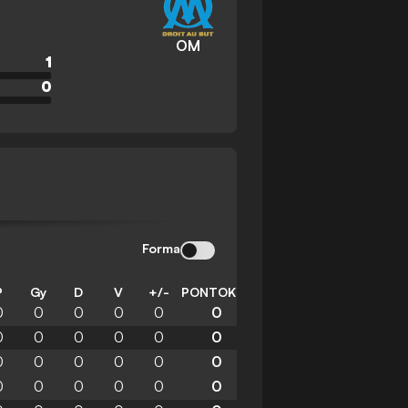
OM
1
0
Forma
P
Gy
D
V
+/-
PONTOK
0
0
0
0
0
0
0
0
0
0
0
0
0
0
0
0
0
0
0
0
0
0
0
0