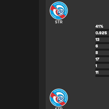
STR
41
%
0.925
13
6
8
17
1
11