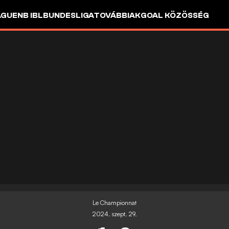
AGUE
NB I
BL
BUNDESLIGA
TOVÁBBIAK
GOAL KÖZÖSSÉG
Le Championnat
2024. szept. 29.