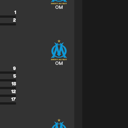
OM
1
2
OM
9
5
18
12
17