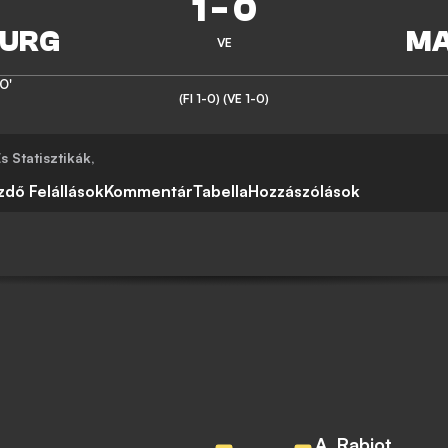
1
-
0
VE
0'
(FI 1-0)
(VE 1-0)
 Statisztikák
,
zdő Felállások
Kommentár
Tabella
Hozzászólások
A. Rabiot