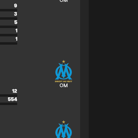
OM
9
3
5
1
1
OM
12
554