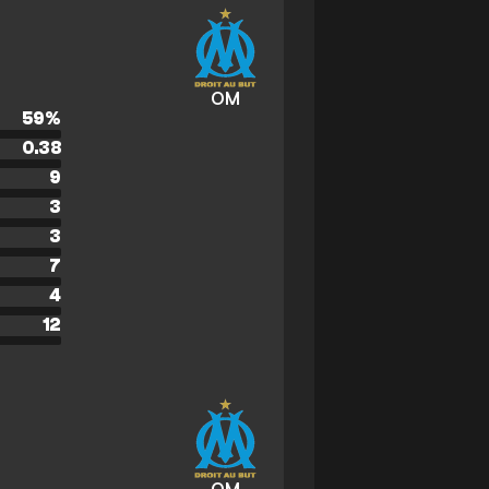
OM
59
%
0.38
9
3
3
7
4
12