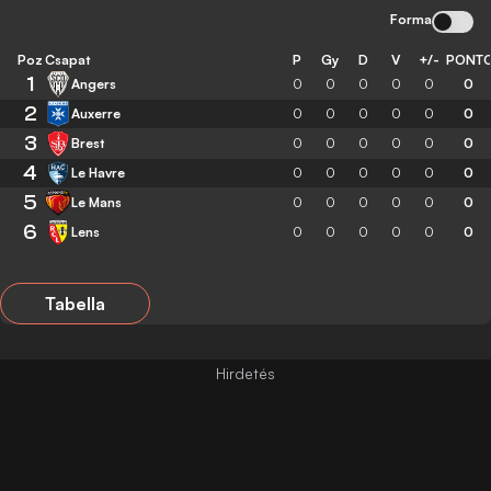
Forma
Poz
Csapat
P
Gy
D
V
+/-
PONT
1
Angers
0
0
0
0
0
0
2
Auxerre
0
0
0
0
0
0
3
Brest
0
0
0
0
0
0
4
Le Havre
0
0
0
0
0
0
5
Le Mans
0
0
0
0
0
0
6
Lens
0
0
0
0
0
0
Tabella