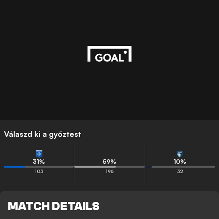
Válaszd ki a győztest
31
%
59
%
10
%
103
196
32
MATCH DETAILS