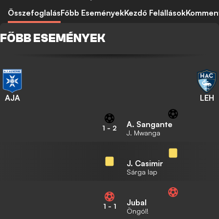
Összefoglalás
Főbb Események
Kezdő Felállások
Kommen
FŐBB ESEMÉNYEK
AJA
LEH
A. Sangante
1
-
2
J. Mwanga
J. Casimir
Sárga lap
Jubal
1
-
1
Öngól!