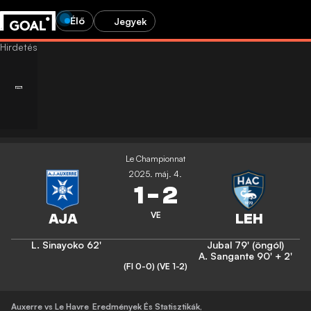
Élő
Jegyek
Le Championnat
2025. máj. 4.
1
-
2
VE
L. Sinayoko
62'
Jubal
79' (öngól)
A. Sangante
90' + 2'
(FI 0-0)
(VE 1-2)
Auxerre vs Le Havre
Eredmények És Statisztikák
,