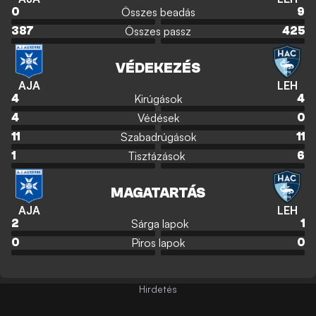
Összes beadás
0
9
Összes passz
387
425
VÉDEKEZÉS
AJA
LEH
Kirúgások
4
4
Védések
4
0
Szabadrúgások
11
11
Tisztázások
1
6
MAGATARTÁS
AJA
LEH
Sárga lapok
2
1
Piros lapok
0
0
Hirdetés