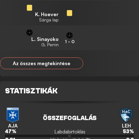
K. Hoever
Sárga lap
L. Sinayoko
1
-
0
G. Perrin
Az összes megtekintése
STATISZTIKÁK
ÖSSZEFOGLALÁS
AJA
LEH
Labdabirtoklás
47
%
53
%