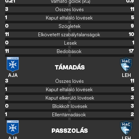
Várható gólok (xG)
0.21
0.9
Összes lövés
3
11
Kaput eltaláló lövések
1
5
Szögletek
0
9
Elkövetett szabálytalanságok
11
10
Lesek
0
1
Bedobások
11
17
TÁMADÁS
AJA
LEH
Összes lövés
3
11
Kaput eltaláló lövések
1
5
Kaput elkerülő lövések
2
3
Blokkolt lövések
0
3
Ellentámadások
1
2
PASSZOLÁS
AJA
LEH