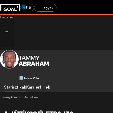
Élő
Jegyek
TAMMY
ABRAHAM
Aston Villa
Statisztikák
Karrier
Hírek
TammyAbraham statisztikák