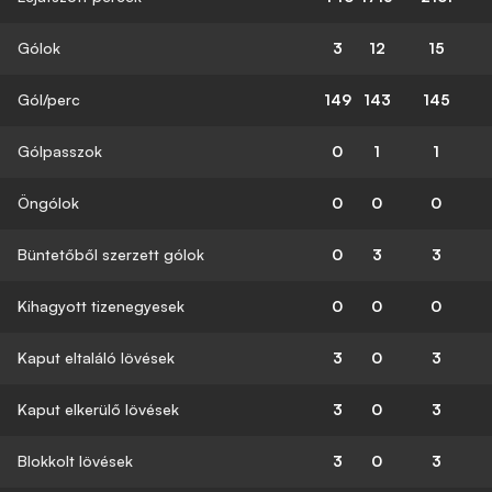
Gólok
3
12
15
Gól/perc
149
143
145
Gólpasszok
0
1
1
Öngólok
0
0
0
Büntetőből szerzett gólok
0
3
3
Kihagyott tizenegyesek
0
0
0
Kaput eltaláló lövések
3
0
3
Kaput elkerülő lövések
3
0
3
Blokkolt lövések
3
0
3