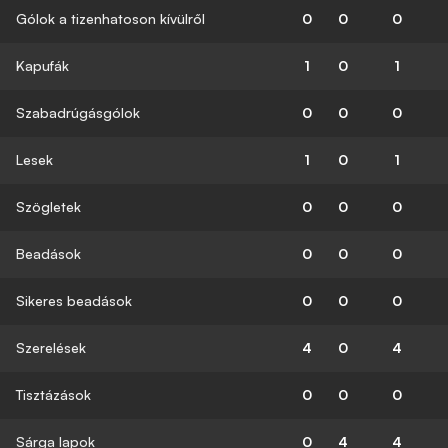
Gólok a tizenhatoson kívülről
0
0
0
Kapufák
1
0
1
Szabadrúgásgólok
0
0
0
Lesek
1
0
1
Szögletek
0
0
0
Beadások
0
0
0
Sikeres beadások
0
0
0
Szerelések
4
0
4
Tisztázások
0
0
0
Sárga lapok
0
4
4