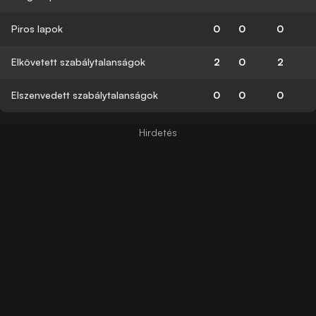
Piros lapok
0
0
0
Elkövetett szabálytalanságok
2
0
2
Elszenvedett szabálytalanságok
0
0
0