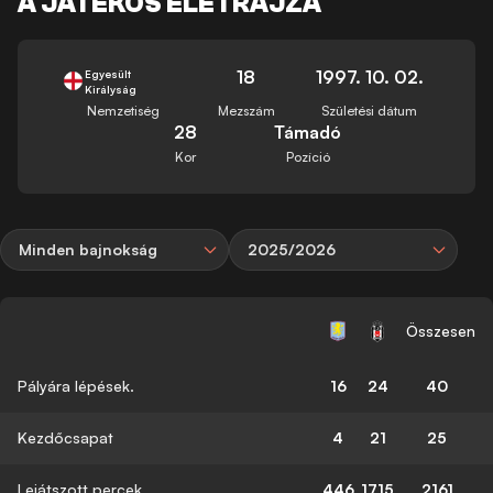
A JÁTÉKOS ÉLETRAJZA
18
1997. 10. 02.
Egyesült
Királyság
Nemzetiség
Mezszám
Születési dátum
28
Támadó
Kor
Pozíció
Minden bajnokság
2025/2026
Összesen
Pályára lépések.
16
24
40
Kezdőcsapat
4
21
25
Lejátszott percek
446
1715
2161