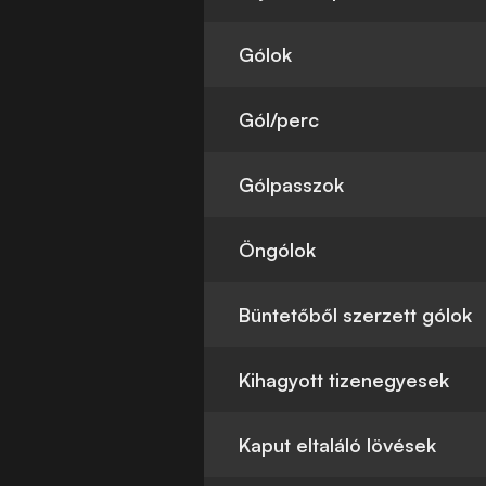
Gólok
Gól/perc
Gólpasszok
Öngólok
Büntetőből szerzett gólok
Kihagyott tizenegyesek
Kaput eltaláló lövések