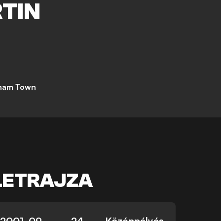
TIN
ham Town
LETRAJZA
2001. 09.
24
Középpályás