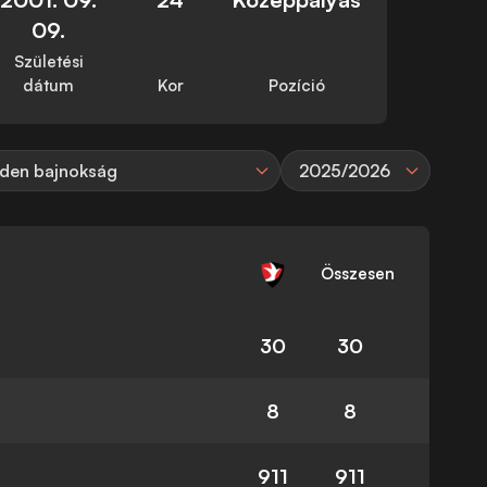
09.
Születési
dátum
Kor
Pozíció
den bajnokság
2025/2026
Összesen
30
30
8
8
911
911