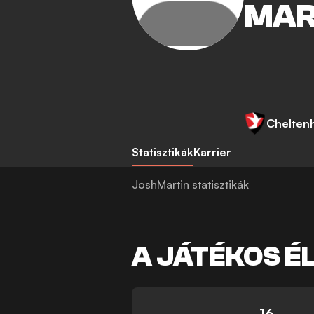
MAR
Chelten
Statisztikák
Karrier
JoshMartin statisztikák
A JÁTÉKOS É
16