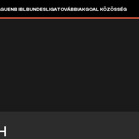
AGUE
NB I
BL
BUNDESLIGA
TOVÁBBIAK
GOAL KÖZÖSSÉG
H