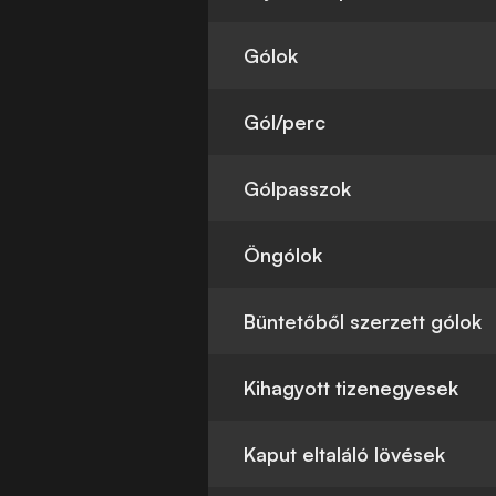
Gólok
Gól/perc
Gólpasszok
Öngólok
Büntetőből szerzett gólok
Kihagyott tizenegyesek
Kaput eltaláló lövések