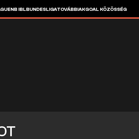
AGUE
NB I
BL
BUNDESLIGA
TOVÁBBIAK
GOAL KÖZÖSSÉG
OT