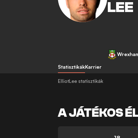
LEE
Wrexha
Statisztikák
Karrier
ElliotLee statisztikák
A JÁTÉKOS É
18