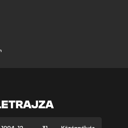
m
LETRAJZA
1994. 12.
31
Középpályás