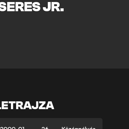
SERES JR.
e
LETRAJZA
2000. 01.
26
Középpályás