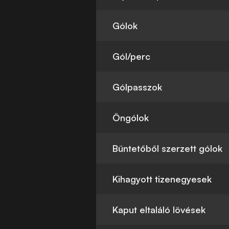
Gólok
Gól/perc
Gólpasszok
Öngólok
Büntetőből szerzett gólok
Kihagyott tizenegyesek
Kaput eltaláló lövések