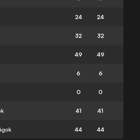
24
24
32
32
49
49
6
6
0
0
ok
41
41
ságok
44
44