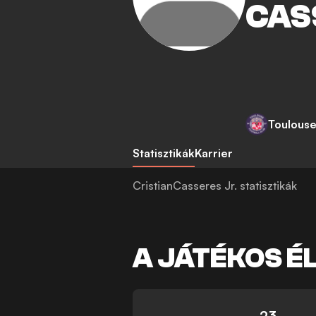
CAS
Toulous
Statisztikák
Karrier
CristianCasseres Jr. statisztikák
A JÁTÉKOS É
23