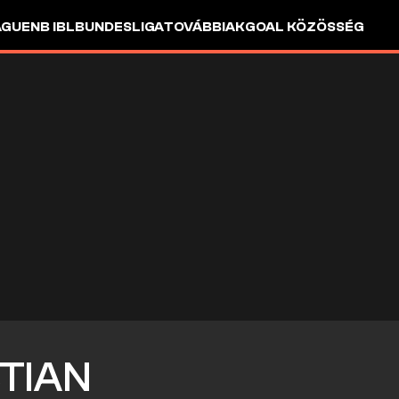
AGUE
NB I
BL
BUNDESLIGA
TOVÁBBIAK
GOAL KÖZÖSSÉG
STIAN