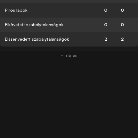
Piros lapok
0
0
Elkövetett szabálytalanságok
0
0
Elszenvedett szabálytalanságok
2
2