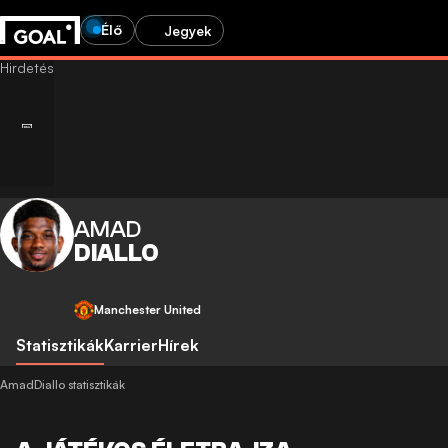
Élő
Jegyek
AMAD
DIALLO
Manchester United
Statisztikák
Karrier
Hírek
AmadDiallo statisztikák