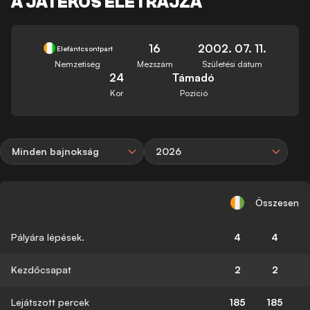
A JÁTÉKOS ÉLETRAJZA
16
2002. 07. 11.
Elefántcsontpart
Nemzetiség
Mezszám
Születési dátum
24
Támadó
Kor
Pozíció
Minden bajnokság
2026
Összesen
Pályára lépések.
4
4
Kezdőcsapat
2
2
Lejátszott percek
185
185