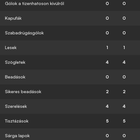
Gólok a tizenhatoson kívülről
0
0
Kapufák
0
0
Szabadrúgásgólok
0
0
Lesek
1
1
Szögletek
4
4
Beadások
0
0
Sikeres beadások
2
2
Szerelések
4
4
Tisztázások
5
5
Sárga lapok
0
0