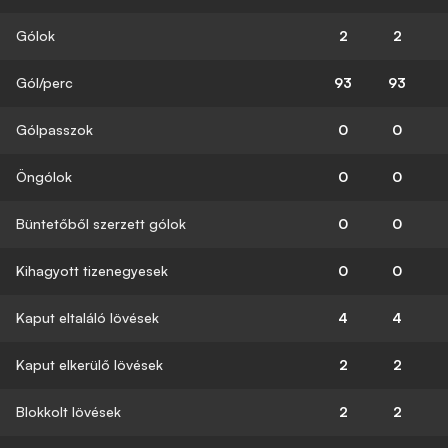
Gólok
2
2
Gól/perc
93
93
Gólpasszok
0
0
Öngólok
0
0
Büntetőből szerzett gólok
0
0
Kihagyott tizenegyesek
0
0
Kaput eltaláló lövések
4
4
Kaput elkerülő lövések
2
2
Blokkolt lövések
2
2