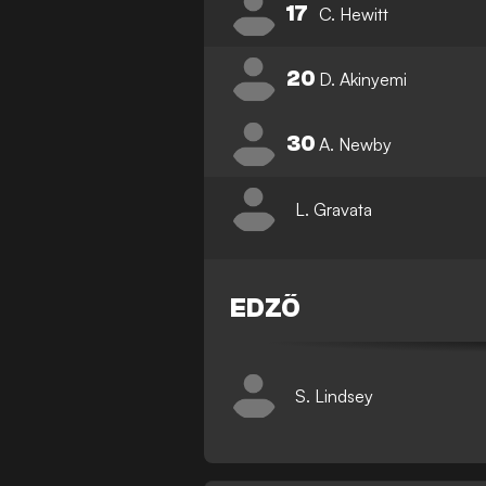
17
C. Hewitt
20
D. Akinyemi
30
A. Newby
L. Gravata
EDZŐ
S. Lindsey