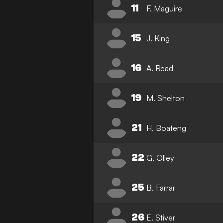
11
F. Maguire
15
J. King
16
A. Read
19
M. Shelton
21
H. Boateng
22
G. Olley
25
B. Farrar
26
E. Stiver