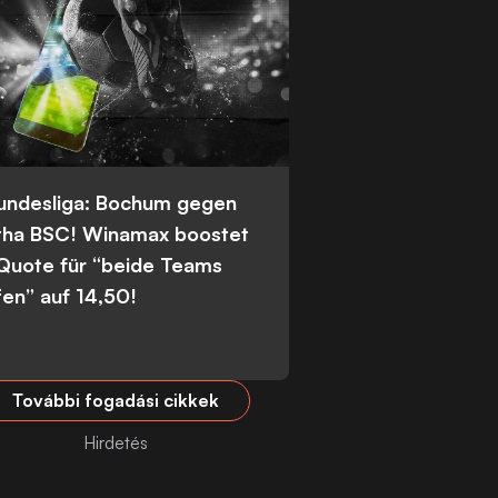
Bundesliga: Bochum gegen
tha BSC! Winamax boostet
 Quote für “beide Teams
fen” auf 14,50!
További fogadási cikkek