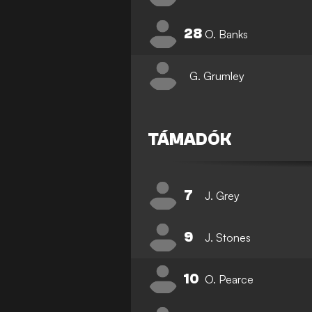
28
O. Banks
G. Grumley
TÁMADÓK
7
J. Grey
9
J. Stones
10
O. Pearce