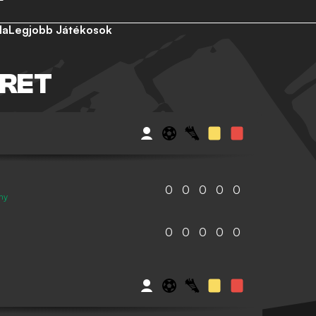
la
Legjobb Játékosok
ERET
0
0
0
0
0
my
0
0
0
0
0