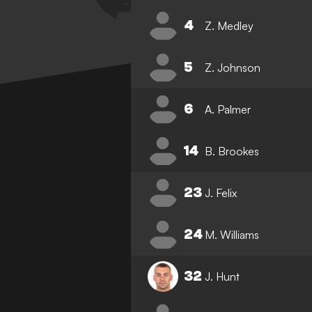
4
Z. Medley
5
Z. Johnson
6
A. Palmer
14
B. Brookes
23
J. Felix
24
M. Williams
32
J. Hunt