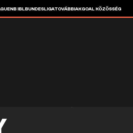
AGUE
NB I
BL
BUNDESLIGA
TOVÁBBIAK
GOAL KÖZÖSSÉG
Y