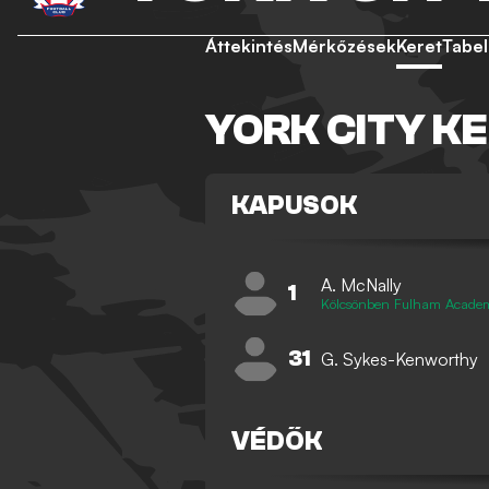
Áttekintés
Mérkőzések
Keret
Tabel
YORK CITY K
KAPUSOK
A. McNally
1
Kölcsönben Fulham Acade
31
G. Sykes-Kenworthy
VÉDŐK