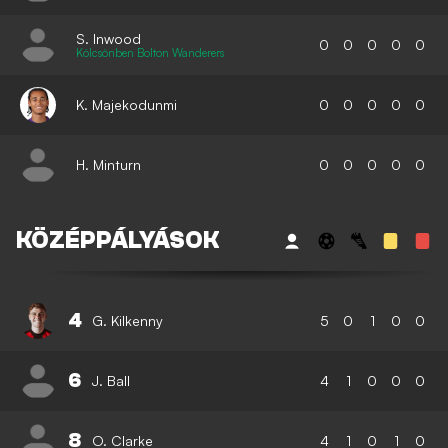
S. Inwood
0
0
0
0
0
Kölcsönben Bolton Wanderers
K. Majekodunmi
0
0
0
0
0
H. Minturn
0
0
0
0
0
KÖZÉPPÁLYÁSOK
4
G. Kilkenny
5
0
1
0
0
6
J. Ball
4
1
0
0
0
8
O. Clarke
4
1
0
1
0