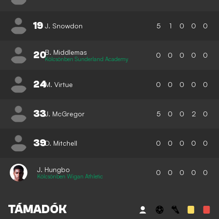
19
J. Snowdon
5
1
0
0
0
B. Middlemas
20
0
0
0
0
0
Kölcsönben Sunderland Academy
24
M. Virtue
0
0
0
0
0
33
J. McGregor
5
0
0
2
0
39
D. Mitchell
0
0
0
0
0
J. Hungbo
0
0
0
0
0
Kölcsönben Wigan Athletic
TÁMADÓK