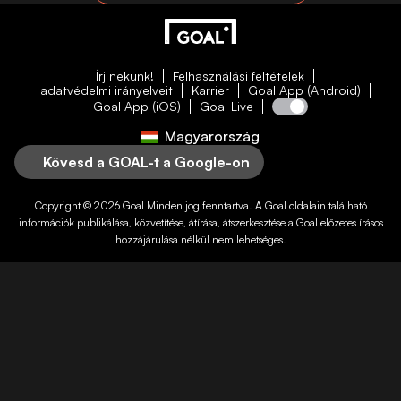
Írj nekünk!
Felhasználási feltételek
adatvédelmi irányelveit
Karrier
Goal App (Android)
Goal App (iOS)
Goal Live
Magyarország
Kövesd a GOAL-t a Google-on
Copyright © 2026
Goal
Minden jog fenntartva. A
Goal
oldalain található
információk publikálása, közvetítése, átírása, átszerkesztése a
Goal
előzetes írásos
hozzájárulása nélkül nem lehetséges.