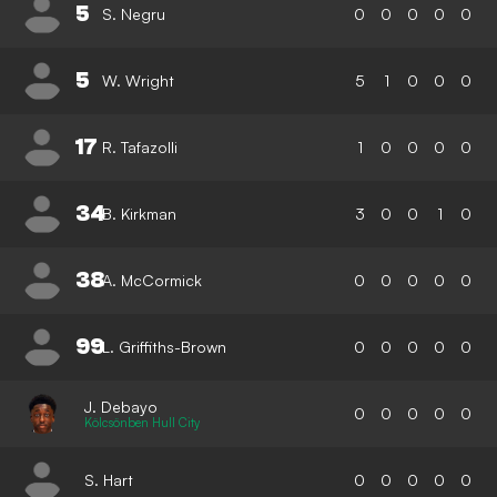
5
S. Negru
0
0
0
0
0
5
W. Wright
5
1
0
0
0
17
R. Tafazolli
1
0
0
0
0
34
B. Kirkman
3
0
0
1
0
38
A. McCormick
0
0
0
0
0
99
L. Griffiths-Brown
0
0
0
0
0
J. Debayo
0
0
0
0
0
Kölcsönben Hull City
S. Hart
0
0
0
0
0