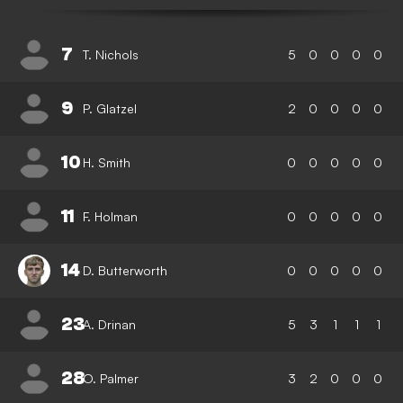
7
T. Nichols
5
0
0
0
0
9
P. Glatzel
2
0
0
0
0
10
H. Smith
0
0
0
0
0
11
F. Holman
0
0
0
0
0
14
D. Butterworth
0
0
0
0
0
23
A. Drinan
5
3
1
1
1
28
O. Palmer
3
2
0
0
0