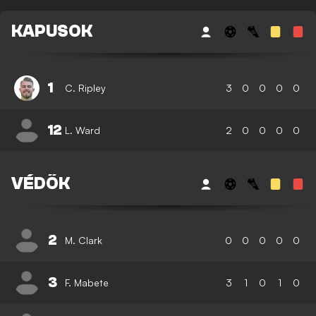
KAPUSOK
1
C. Ripley
3
0
0
0
0
12
L. Ward
2
0
0
0
0
VÉDŐK
2
M. Clark
0
0
0
0
0
3
F. Mabete
3
1
0
1
0