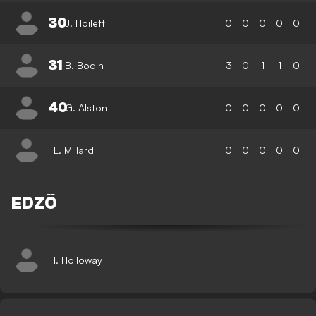
30
J. Hoilett
0
0
0
0
0
31
B. Bodin
3
0
1
1
0
40
G. Alston
0
0
0
0
0
L. Millard
0
0
0
0
0
EDZŐ
I. Holloway