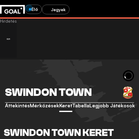
Élő
Jegyek
SWINDON TOWN
Áttekintés
Mérkőzések
Keret
Tabella
Legjobb Játékosok
SWINDON TOWN KERET