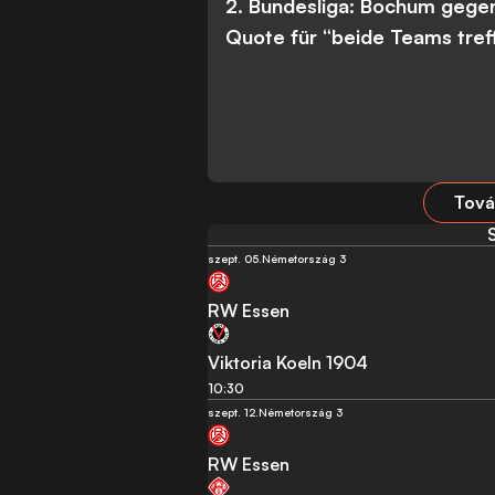
2. Bundesliga: Bochum gege
Quote für “beide Teams tref
Tová
szept. 05.
Németország 3
RW Essen
Viktoria Koeln 1904
10:30
szept. 12.
Németország 3
RW Essen