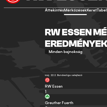
Áttekintés
Mérkőzések
Keret
Tabel
RW ESSEN MÉ
EREDMÉNYE
Minden bajnokság
máj. 22.
2. Bundesliga selejtező
RW Essen
1
Greuther Fuerth