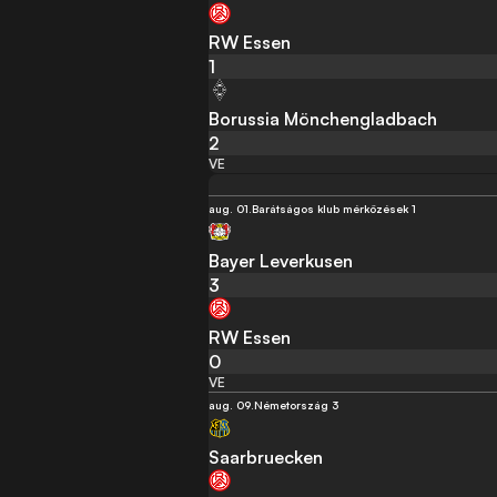
RW Essen
1
Borussia Mönchengladbach
2
VE
aug. 01.
Barátságos klub mérközések 1
Bayer Leverkusen
3
RW Essen
0
VE
aug. 09.
Németország 3
Saarbruecken