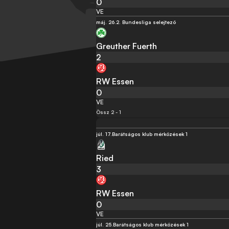
0
VE
máj. 26.
2. Bundesliga selejtező
Greuther Fuerth
2
RW Essen
0
VE
Össz 2 - 1
júl. 17.
Barátságos klub mérközések 1
Ried
3
RW Essen
0
VE
júl. 25.
Barátságos klub mérközések 1