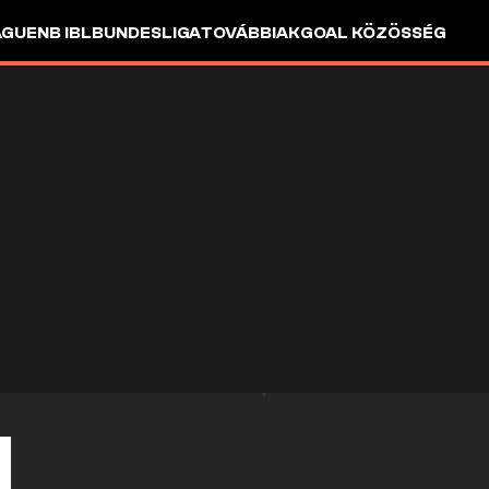
AGUE
NB I
BL
BUNDESLIGA
TOVÁBBIAK
GOAL KÖZÖSSÉG
N