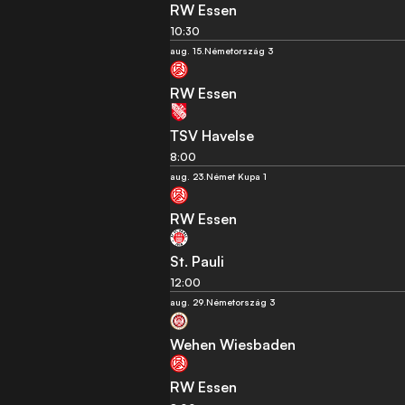
RW Essen
10:30
aug. 15.
Németország 3
RW Essen
TSV Havelse
8:00
aug. 23.
Német Kupa 1
RW Essen
St. Pauli
12:00
aug. 29.
Németország 3
Wehen Wiesbaden
RW Essen