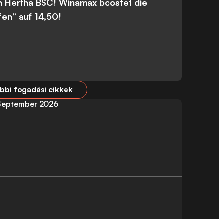
n Hertha BSC! Winamax boostet die
fen” auf 14,50!
bbi fogadási cikkek
September 2026