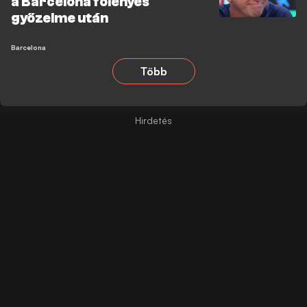
a Barcelona fölényes
győzelme után
Barcelona
Több