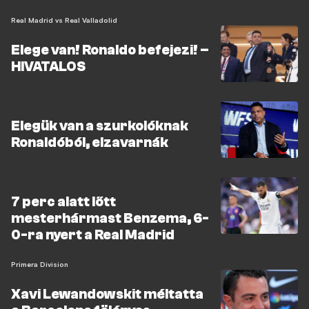
Real Madrid vs Real Valladolid
Elege van! Ronaldo befejezi! –
HIVATALOS
Elegük van a szurkolóknak
Ronaldóból, elzavarnák
7 perc alatt lőtt
mesterhármast Benzema, 6-
0-ra nyert a Real Madrid
Primera Division
Xavi Lewandowskit méltatta