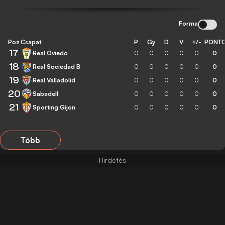
Forma
Poz
Csapat
P
Gy
D
V
+/-
PONT
17
Real Oviedo
0
0
0
0
0
0
18
Real Sociedad B
0
0
0
0
0
0
19
Real Valladolid
0
0
0
0
0
0
20
Sabadell
0
0
0
0
0
0
21
Sporting Gijon
0
0
0
0
0
0
Több