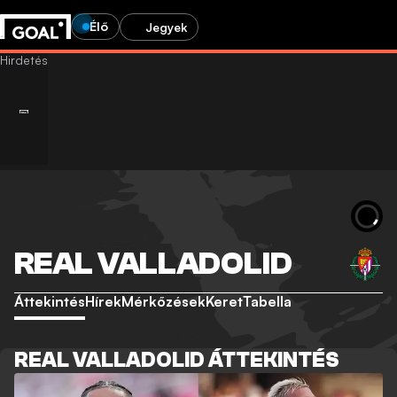
Élő
Jegyek
REAL VALLADOLID
Áttekintés
Hírek
Mérkőzések
Keret
Tabella
REAL VALLADOLID ÁTTEKINTÉS