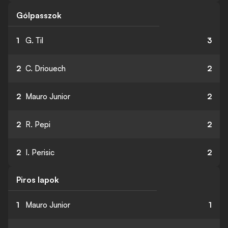
Gólpasszok
1
G. Til
3
2
C. Driouech
2
2
Mauro Junior
2
2
R. Pepi
2
2
I. Perisic
2
Piros lapok
1
Mauro Junior
1