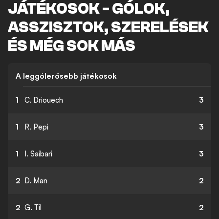
JÁTÉKOSOK - GÓLOK,
ASSZISZTOK, SZERELÉSEK
ÉS MÉG SOK MÁS
A leggólerősebb játékosok
1
C. Driouech
3
1
R. Pepi
3
1
I. Saibari
3
2
D. Man
2
2
G. Til
2