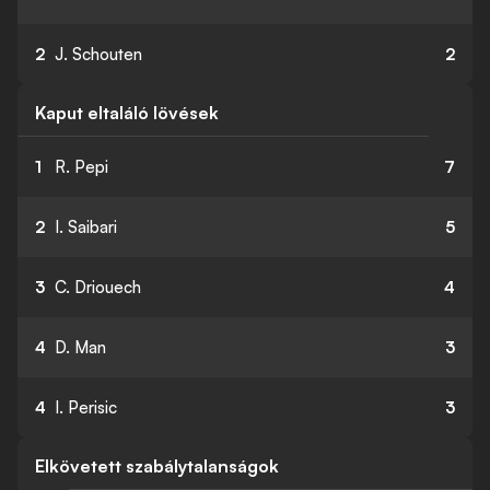
2
J. Schouten
2
Kaput eltaláló lövések
1
R. Pepi
7
2
I. Saibari
5
3
C. Driouech
4
4
D. Man
3
4
I. Perisic
3
Elkövetett szabálytalanságok