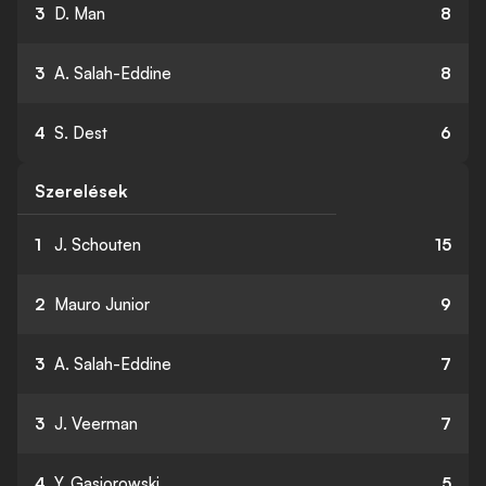
3
D. Man
8
3
A. Salah-Eddine
8
4
S. Dest
6
Szerelések
1
J. Schouten
15
2
Mauro Junior
9
3
A. Salah-Eddine
7
3
J. Veerman
7
4
Y. Gasiorowski
5