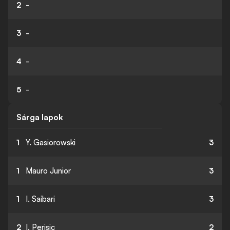
2
-
3
-
4
-
5
-
Sárga lapok
1
Y. Gasiorowski
3
1
Mauro Junior
3
1
I. Saibari
3
2
I. Perisic
2