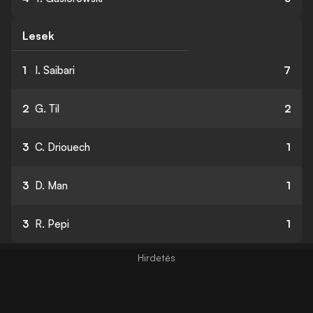
Lesek
1
I. Saibari
7
2
G. Til
2
3
C. Driouech
1
3
D. Man
1
3
R. Pepi
1