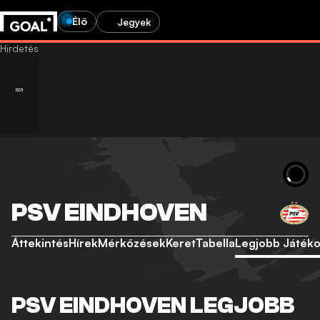
Élő
Jegyek
PSV EINDHOVEN
Áttekintés
Hírek
Mérkőzések
Keret
Tabella
Legjobb Játék
PSV EINDHOVEN LEGJOBB