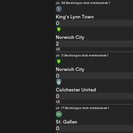
júl. 04.
Barátságos klub mérközések 1
King's Lynn Town
0
Norwich City
2
VE
júl. 11.
Barátságos klub mérközések 1
Norwich City
0
Colchester United
0
VE
júl. 17.
Barátságos klub mérközések 1
St. Gallen
0