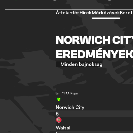
Áttekintés
Hírek
Mérkőzések
Keret
NORWICH CIT
EREDMÉNYE
Minden bajnokság
jan. 11.
FA Kupa
Norwich City
5
Walsall