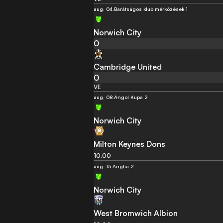
aug. 04.
Barátságos klub mérközések 1
Norwich City
0
Cambridge United
0
VE
aug. 08.
Angol Kupa 2
Norwich City
Milton Keynes Dons
10:00
aug. 15.
Anglia 2
Norwich City
West Bromwich Albion