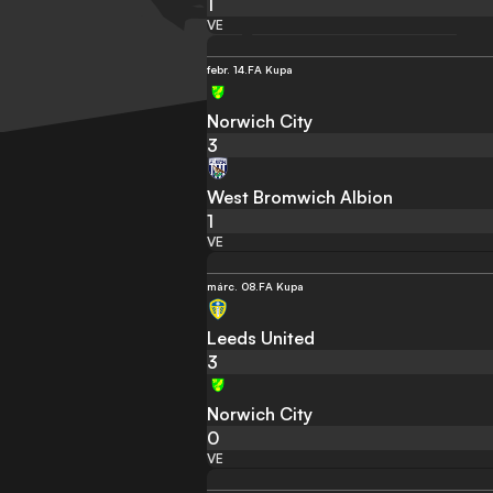
1
VE
febr. 14.
FA Kupa
Norwich City
3
West Bromwich Albion
1
VE
márc. 08.
FA Kupa
Leeds United
3
Norwich City
0
VE