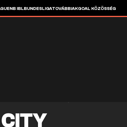
AGUE
NB I
BL
BUNDESLIGA
TOVÁBBIAK
GOAL KÖZÖSSÉG
CITY