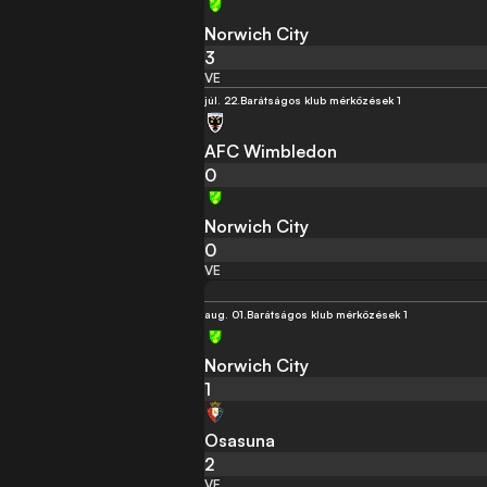
Norwich City
3
VE
júl. 22.
Barátságos klub mérközések 1
AFC Wimbledon
0
Norwich City
0
VE
aug. 01.
Barátságos klub mérközések 1
Norwich City
1
Osasuna
2
VE