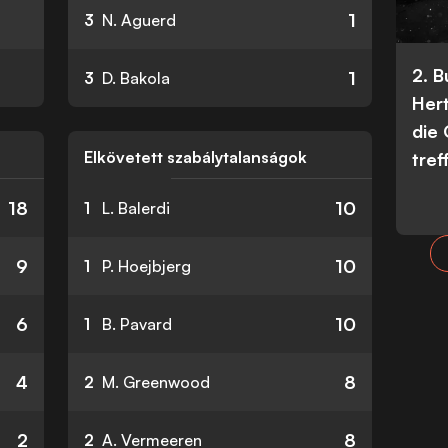
1
3
N. Aguerd
2. 
1
3
D. Bakola
Her
die
Elkövetett szabálytalanságok
tref
18
10
1
L. Balerdi
9
10
1
P. Hoejbjerg
6
10
1
B. Pavard
4
8
2
M. Greenwood
2
8
2
A. Vermeeren