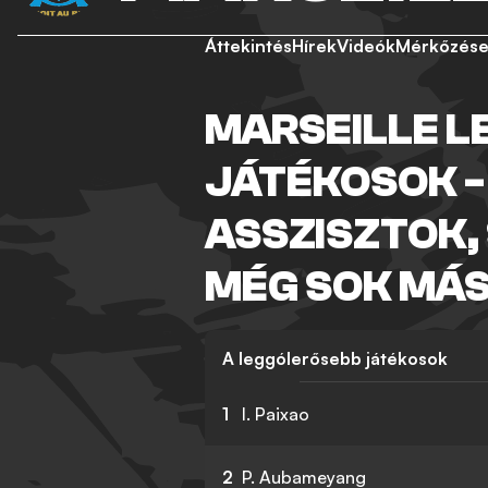
Áttekintés
Hírek
Videók
Mérkőzés
MARSEILLE L
JÁTÉKOSOK -
ASSZISZTOK,
MÉG SOK MÁ
A leggólerősebb játékosok
1
I. Paixao
2
P. Aubameyang