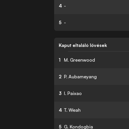
4
-
5
-
Kaput eltaláló lövések
1
M. Greenwood
2
P. Aubameyang
3
I. Paixao
4
T. Weah
5
G. Kondogbia