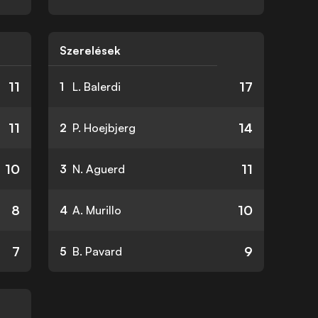
k
Szerelések
11
17
1
L. Balerdi
11
14
2
P. Hoejbjerg
10
11
3
N. Aguerd
8
10
4
A. Murillo
7
9
5
B. Pavard