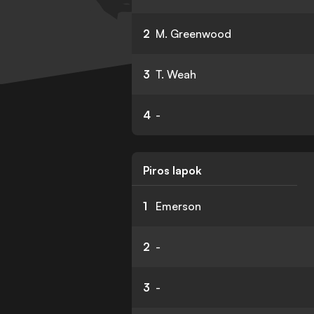
2
M. Greenwood
3
T. Weah
4
-
Piros lapok
1
Emerson
2
-
3
-