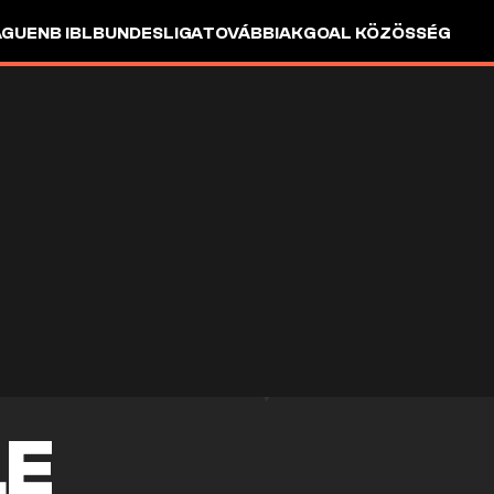
AGUE
NB I
BL
BUNDESLIGA
TOVÁBBIAK
GOAL KÖZÖSSÉG
LE