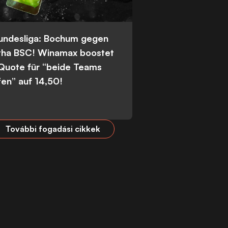
Bundesliga: Bochum gegen
tha BSC! Winamax boostet
 Quote für “beide Teams
fen” auf 14,50!
További fogadási cikkek