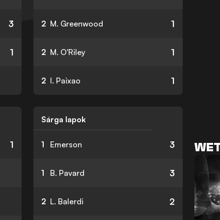
3
1
2
M. Greenwood
1
1
2
M. O'Riley
1
2
I. Paixao
Sárga lapok
1
3
1
Emerson
WET
3
1
B. Pavard
2
2
L. Balerdi