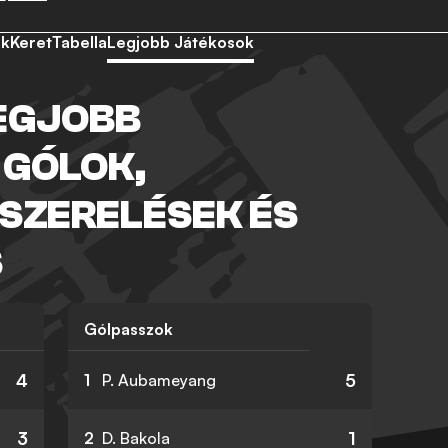
ek
Keret
Tabella
Legjobb Játékosok
EGJOBB
 GÓLOK,
 SZERELÉSEK ÉS
S
Gólpasszok
4
5
1
P. Aubameyang
3
1
2
D. Bakola