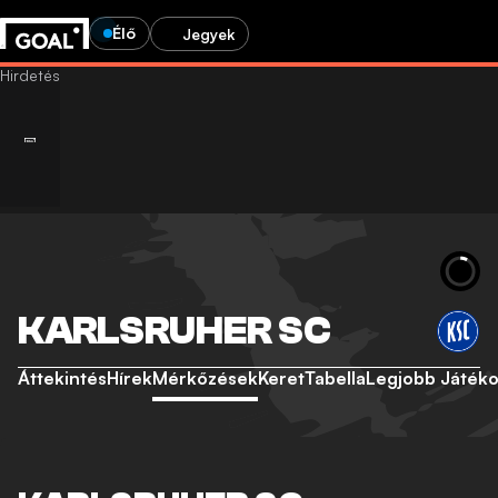
Élő
Jegyek
KARLSRUHER SC
Áttekintés
Hírek
Mérkőzések
Keret
Tabella
Legjobb Játék