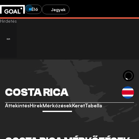
Élő
Jegyek
COSTA RICA
Áttekintés
Hírek
Mérkőzések
Keret
Tabella