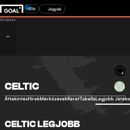
Élő
Jegyek
CELTIC
Áttekintés
Hírek
Mérkőzések
Keret
Tabella
Legjobb Játék
CELTIC LEGJOBB