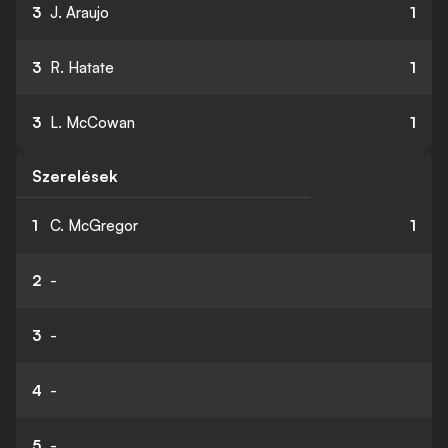
3
J. Araujo
1
3
R. Hatate
1
3
L. McCowan
1
Szerelések
1
C. McGregor
1
2
-
3
-
4
-
5
-