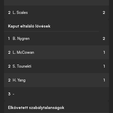
2
L. Scales
2
Kaput eltaláló lövések
1
B. Nygren
2
2
L. McCowan
1
2
S. Tounekti
1
2
H. Yang
1
3
-
Elkövetett szabálytalanságok