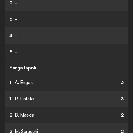
2
-
3
-
4
-
5
-
Sárga lapok
1
A. Engels
3
1
R. Hatate
3
2
D. Maeda
2
2
M. Saracchi
2