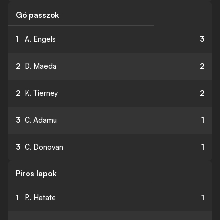
Gólpasszok
1
A. Engels
3
2
D. Maeda
2
2
K. Tierney
2
3
C. Adamu
1
3
C. Donovan
1
Piros lapok
1
R. Hatate
1