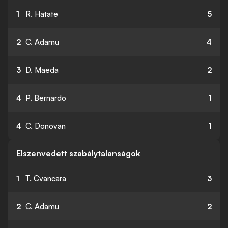
1
R. Hatate
5
2
C. Adamu
4
3
D. Maeda
2
4
P. Bernardo
1
4
C. Donovan
1
Elszenvedett szabálytalanságok
1
T. Cvancara
3
2
C. Adamu
2