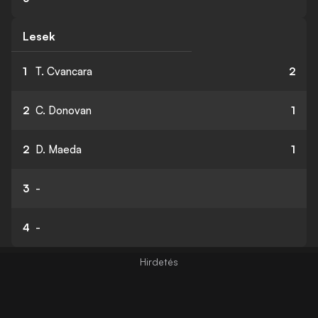
Lesek
1
T. Cvancara
2
2
C. Donovan
1
2
D. Maeda
1
3
-
4
-