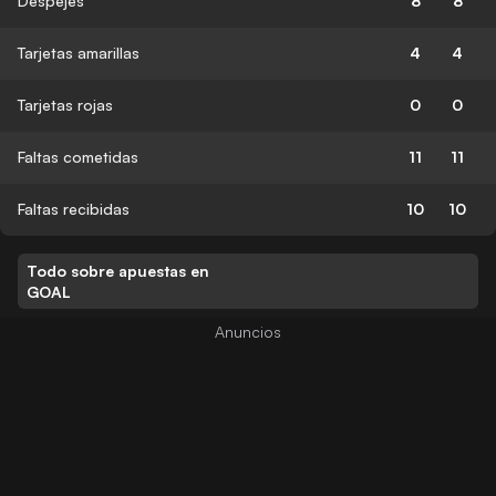
Despejes
8
8
Tarjetas amarillas
4
4
Tarjetas rojas
0
0
Faltas cometidas
11
11
Faltas recibidas
10
10
Todo sobre apuestas en
GOAL