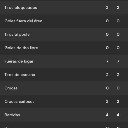
Tiros bloqueados
2
2
Goles fuera del área
0
0
Tiros al poste
0
0
Goles de tiro libre
0
0
Fueras de lugar
7
7
Tiros de esquina
2
2
Cruces
0
0
Cruces exitosos
2
2
Barridas
4
4