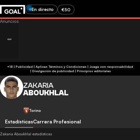
En directo
€50
+18 | Publicidad | Aplican Términos y Condiciones | Juega con responsabilidad
|
Divulgación de publicidad
|
Principios editoriales
ZAKARIA
ABOUKHLAL
Torino
Estadísticas
Carrera Profesional
Zakaria Aboukhlal estadísticas