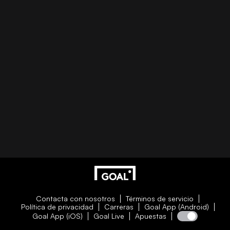
Contacta con nosotros
Términos de servicio
Política de privacidad
Carreras
Goal App (Android)
Goal App (iOS)
Goal Live
Apuestas