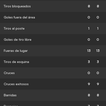
Tiros bloqueados
8
8
Goles fuera del área
0
0
Tiros al poste
1
1
Goles de tiro libre
0
0
Fueras de lugar
13
13
Tiros de esquina
3
3
Cruces
0
0
Cruces exitosos
9
9
Barridas
8
8