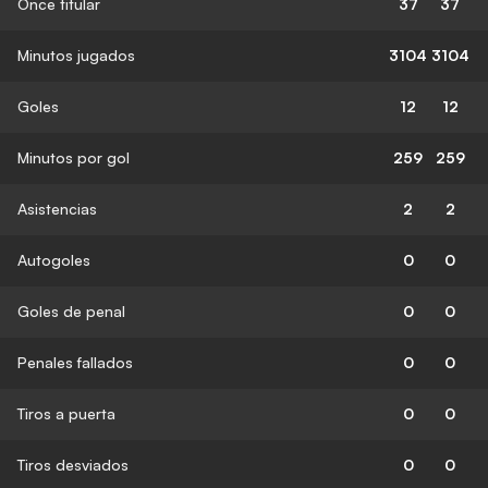
Once titular
37
37
Minutos jugados
3104
3104
Goles
12
12
Minutos por gol
259
259
Asistencias
2
2
Autogoles
0
0
Goles de penal
0
0
Penales fallados
0
0
Tiros a puerta
0
0
Tiros desviados
0
0