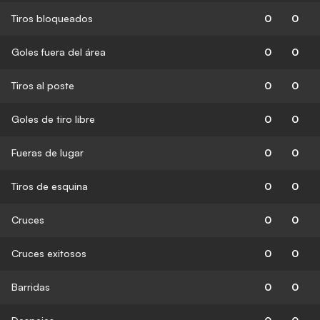
Tiros bloqueados
0
0
Goles fuera del área
0
0
Tiros al poste
0
0
Goles de tiro libre
0
0
Fueras de lugar
0
0
Tiros de esquina
0
0
Cruces
0
0
Cruces exitosos
0
0
Barridas
0
0