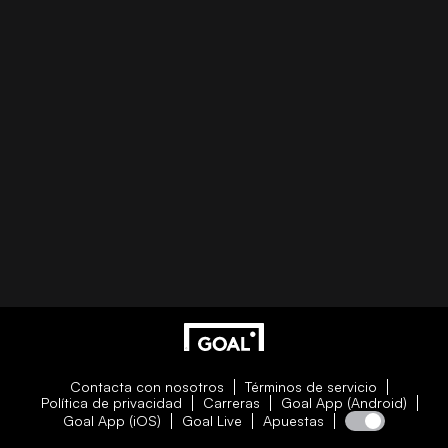
Contacta con nosotros
Términos de servicio
Política de privacidad
Carreras
Goal App (Android)
Goal App (iOS)
Goal Live
Apuestas