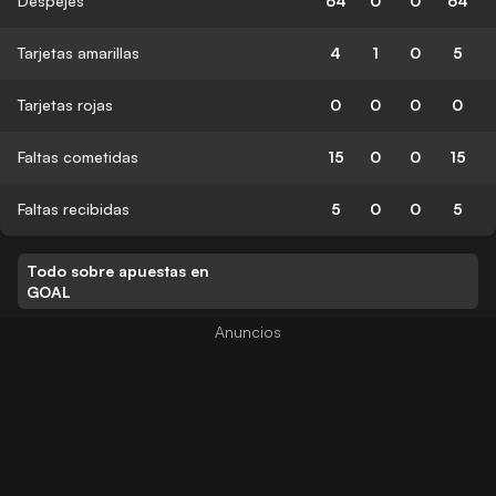
Despejes
64
0
0
64
Tarjetas amarillas
4
1
0
5
Tarjetas rojas
0
0
0
0
Faltas cometidas
15
0
0
15
Faltas recibidas
5
0
0
5
Todo sobre apuestas en
GOAL