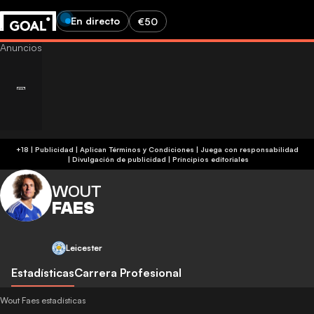
En directo
€50
+18 | Publicidad | Aplican Términos y Condiciones | Juega con responsabilidad
|
Divulgación de publicidad
|
Principios editoriales
WOUT
FAES
Leicester
Estadísticas
Carrera Profesional
Wout Faes estadísticas