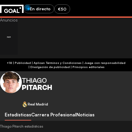
En directo
€50
+18 | Publicidad | Aplican Términos y Condiciones | Juega con responsabilidad
|
Divulgación de publicidad
|
Principios editoriales
THIAGO
PITARCH
Real Madrid
Estadísticas
Carrera Profesional
Noticias
Thiago Pitarch estadísticas