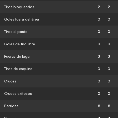
Tiros bloqueados
2
2
Goles fuera del área
0
0
Tiros al poste
0
0
Goles de tiro libre
0
0
Fueras de lugar
3
3
Tiros de esquina
0
0
Cruces
0
0
Cruces exitosos
0
0
Barridas
8
8