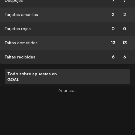
Despejes
7
7
Tarjetas amarillas
2
2
Tarjetas rojas
0
0
Faltas cometidas
13
13
Faltas recibidas
6
6
Todo sobre apuestas en
GOAL