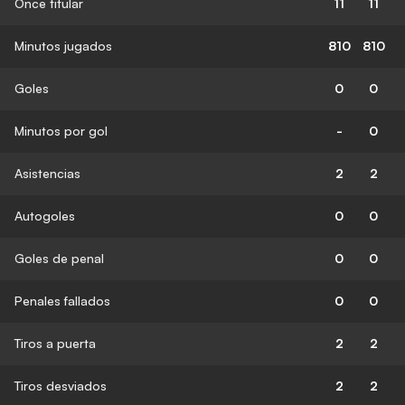
Once titular
11
11
Minutos jugados
810
810
Goles
0
0
Minutos por gol
-
0
Asistencias
2
2
Autogoles
0
0
Goles de penal
0
0
Penales fallados
0
0
Tiros a puerta
2
2
Tiros desviados
2
2