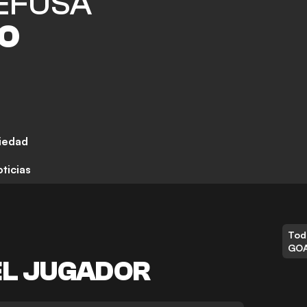
EFUSA
O
iedad
ticias
Tod
GO
EL JUGADOR