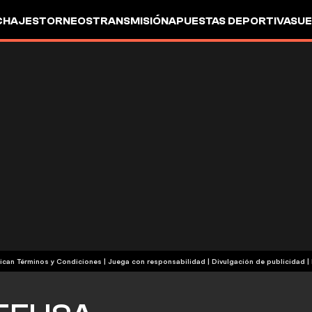
CHAJES
TORNEOS
TRANSMISIÓN
APUESTAS DEPORTIVAS
UE
| Publicidad | Aplican Términos y Condiciones | Juega con responsabilidad
|
Divulgación de publicidad
|