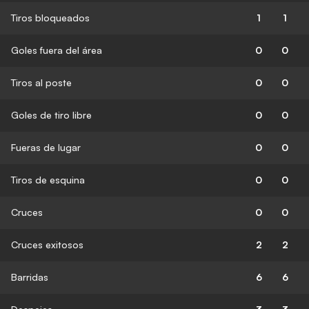
Tiros bloqueados
1
1
Goles fuera del área
0
0
Tiros al poste
0
0
Goles de tiro libre
0
0
Fueras de lugar
0
0
Tiros de esquina
0
0
Cruces
0
0
Cruces exitosos
2
2
Barridas
6
6