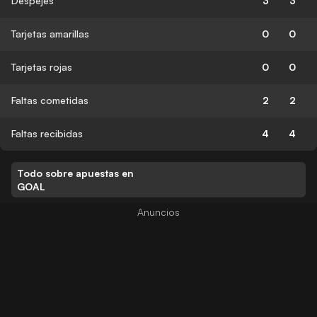
Despejes
3
3
Tarjetas amarillas
0
0
Tarjetas rojas
0
0
Faltas cometidas
2
2
Faltas recibidas
4
4
Todo sobre apuestas en
GOAL