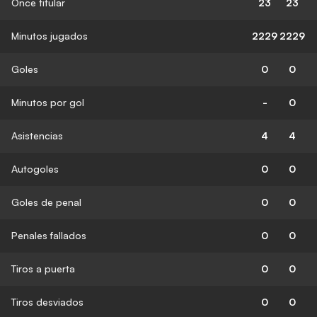
Once titular
23
23
Minutos jugados
2229
2229
Goles
0
0
Minutos por gol
-
0
Asistencias
4
4
Autogoles
0
0
Goles de penal
0
0
Penales fallados
0
0
Tiros a puerta
0
0
Tiros desviados
0
0